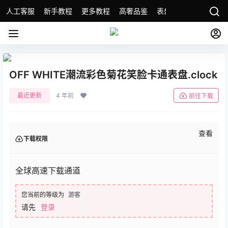
人工客服
新手教程
更多教程
高奢品鉴
表盘精选
名表故事
OFF WHITE潮流彩色菊花笑脸卡通表盘.clock
最近更新
4 年前
前往下载
查看
下载权限
全球高速下载通道
您当前的等级为
游客
请先
登录