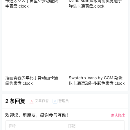
卡通太空人宇宙星空多功能数
Mario Bulle超级玛丽奥竞速子
字表盘.clock
弹头卡通表盘.clock
插画青春少年比手势动画卡通
Swatch x Vans by CGM 斯沃
简约表盘.clock
琪卡通运动鞋多彩色表盘.clock
2 条回复
文章作者
管理员
A
M
欢迎您，新朋友，感谢参与互动！
确认修改