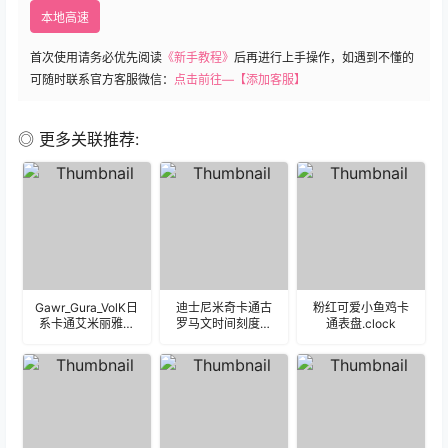
本地高速
首次使用请务必优先阅读
《新手教程》
后再进行上手操作，如遇到不懂的
可随时联系官方客服微信：
点击前往—【添加客服】
◎ 更多关联推荐:
Gawr_Gura_VolK日
迪士尼米奇卡通古
粉红可爱小鱼鸡卡
系卡通艾米丽雅表
罗马文时间刻度表
通表盘.clock
盘.clock
盘.clock 19597