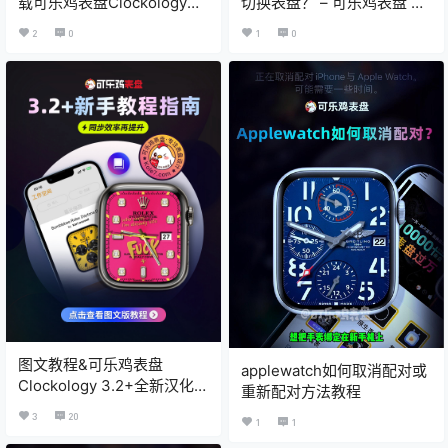
载可乐鸡表盘Clockology教
切换表盘？ – 可乐鸡表盘 X
程方法
Clockology教程
2
0
1
0
图文教程&可乐鸡表盘
applewatch如何取消配对或
Clockology 3.2+全新汉化自
重新配对方法教程
定义/同步界面新手教程指南
3
20
1
1