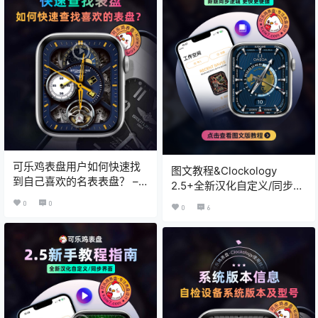
可乐鸡表盘用户如何快速找
图文教程&Clockology
到自己喜欢的名表表盘？ –
2.5+全新汉化自定义/同步界
可乐鸡表盘 X Clockology教
面新手教程指南
0
0
0
6
程