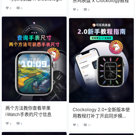
乐鸡表盘 X Clockology教程
教程
0
0
0
0
两个方法教你查看苹果
Clockology 2.0+全新版本使
iWatch手表的尺寸信息
用教程打补丁开启同步模式
及各种解决方法
0
0
3
11