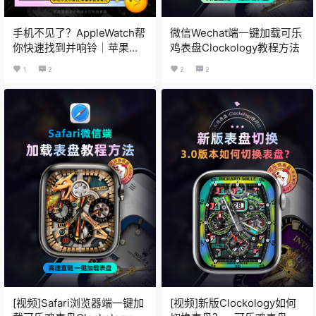
手机不见了？AppleWatch帮
微信Wechat端一键加载可乐
你快速找到并响铃｜苹果手
鸡表盘Clockology教程方法
表实用技巧
1
2
2
2
[视频]Safari浏览器端一键加
[视频]新版Clockology如何