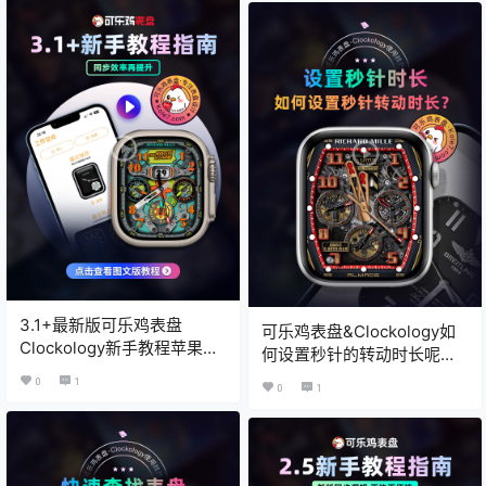
3.1+最新版可乐鸡表盘
可乐鸡表盘&Clockology如
Clockology新手教程苹果手
何设置秒针的转动时长呢？
表同步及补丁指南
– 可乐鸡表盘 X Clockology
0
1
0
1
教程