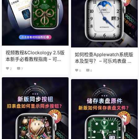
视频教程&Clockology 2.5版
如何检查Applewatch系统版
本新手必看教程指南 – 可乐
本及型号？ – 可乐鸡表盘 X
鸡表盘 X Clockology教程
Clockology教程
2
7
0
0