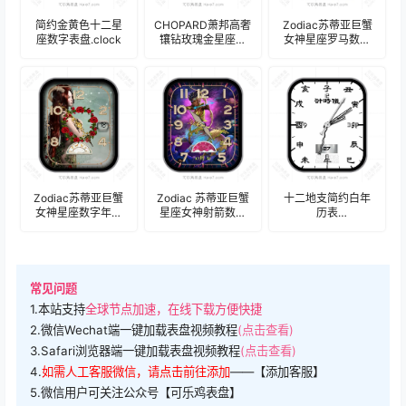
简约金黄色十二星
CHOPARD萧邦高奢
Zodiac苏蒂亚巨蟹
座数字表盘.clock
镶钻玫瑰金星座表
女神星座罗马数字
盘.clock
时分年历表
盘.clock&clock2
Zodiac苏蒂亚巨蟹
Zodiac 苏蒂亚巨蟹
十二地支简约白年
女神星座数字年历
星座女神射箭数字
历表
表盘.clock&clock2
年历表
盘.clock&clock2
盘.clock&clock2
常见问题
1.本站支持
全球节点加速，在线下载方便快捷
2.微信Wechat端一键加载表盘视频教程
(点击查看)
3.Safari浏览器端一键加载表盘视频教程
(点击查看)
4.
如需人工客服微信，请点击前往添加
——【添加客服】
5.微信用户可关注公众号【可乐鸡表盘】