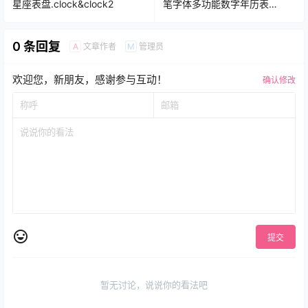
星座表盘.clock&clock2
笔字体多功能数字年历表
盘.clock&clock2
0 条回复
文章作者
管理员
A
M
欢迎您，新朋友，感谢参与互动！
确认修改
提交
暂无讨论，说说你的看法吧