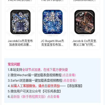
翡翠绿飞行陀飞轮
油泵探井钻凿主题
系列炫酷陀飞轮机
音乐表盘.clock
系列高级复古双轴
械表盘.clock
陀飞轮机械表
盘.clock
Jacob&Co杰克宝布
JC Bugatti Blue杰
Jacob & Co杰克宝.
加迪发动机活塞运
克宝蓝宝石布加迪
教父三轴飞行陀飞
动陀飞轮高级表
跑车发动机陀飞轮
轮八音盒腕机械表
盘.clock
高级机械表盘.clock
盘.clock&clock2
常见问题
1.本站支持
全球节点加速，在线下载方便快捷
2.微信Wechat端一键加载表盘视频教程
(点击查看)
3.Safari浏览器端一键加载表盘视频教程
(点击查看)
4.
如需人工客服微信，请点击前往添加
——【添加客服】
5.微信用户可关注公众号【可乐鸡表盘】
6.
最新版《新手教程图文版》点击查看