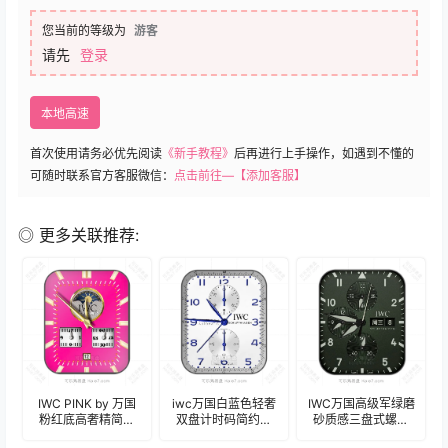
您当前的等级为
游客
请先
登录
本地高速
首次使用请务必优先阅读
《新手教程》
后再进行上手操作，如遇到不懂的
可随时联系官方客服微信：
点击前往—【添加客服】
◎ 更多关联推荐:
IWC PINK by 万国
iwc万国白蓝色轻奢
IWC万国高级军绿磨
粉红底高奢精简女
双盘计时码简约表
砂质感三盘式螺纹
性表盘.clock
盘.clock
数字计时码年历表