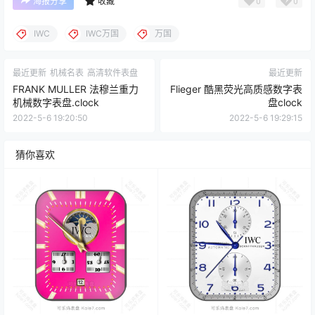
0
0
海报分享
收藏
IWC
IWC万国
万国
最近更新
机械名表
高清软件表盘
最近更新
FRANK MULLER 法穆兰重力
Flieger 酷黑荧光高质感数字表
机械数字表盘.clock
盘clock
2022-5-6 19:20:50
2022-5-6 19:29:15
猜你喜欢