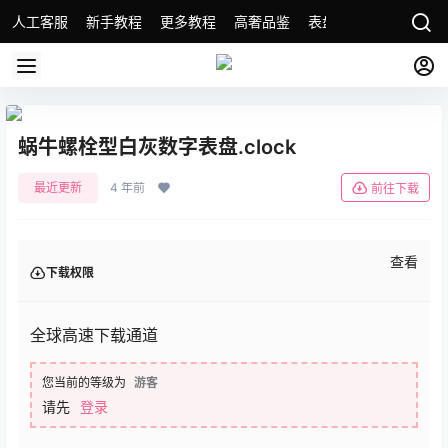
人工客服
新手教程
更多教程
高奢品鉴
表盘精选
名表故事
蜗牛螺栓型白灰数字表盘.clock
最近更新
4 年前
前往下载
查看
下载权限
全球高速下载通道
您当前的等级为
游客
请先
登录