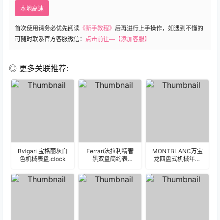
本地高速
首次使用请务必优先阅读
《新手教程》
后再进行上手操作，如遇到不懂的
可随时联系官方客服微信：
点击前往—【添加客服】
◎ 更多关联推荐:
Bvlgari 宝格丽灰白
Ferrari法拉利精奢
MONTBLANC万宝
色机械表盘.clock
黑双盘简约表
龙四盘式机械年历
盘.clock
表盘.clock&clock2