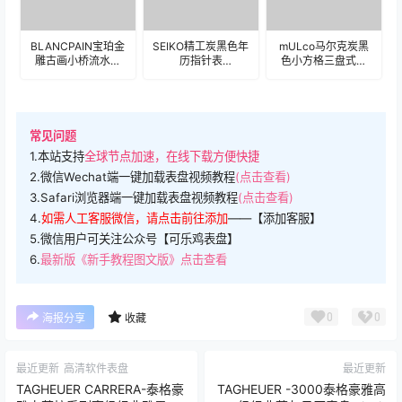
BLANCPAIN宝珀金
SEIKO精工炭黑色年
mULco马尔克炭黑
雕古画小桥流水表
历指针表
色小方格三盘式指
盘.clock&clock2
盘.clock&clock2
针表
盘.clock&clock2
常见问题
1.本站支持
全球节点加速，在线下载方便快捷
2.微信Wechat端一键加载表盘视频教程
(点击查看)
3.Safari浏览器端一键加载表盘视频教程
(点击查看)
4.
如需人工客服微信，请点击前往添加
——【添加客服】
5.微信用户可关注公众号【可乐鸡表盘】
6.
最新版《新手教程图文版》点击查看
0
0
海报分享
收藏
最近更新
高清软件表盘
最近更新
TAGHEUER CARRERA-泰格豪
TAGHEUER -3000泰格豪雅高