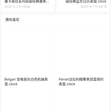
雅卡莱拉系列高级经典雅黑表
级经典蓝灰日历表盘.clock
盘.clock
2022-5-7 11:19:54
2022-5-7 11:34:15
猜你喜欢
Bvlgari 宝格丽灰白色机械表
Ferrari法拉利精奢黑双盘简约
盘.clock
表盘.clock