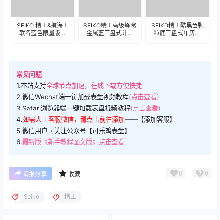
SEIKO 精工&航海王
SEIKO精工高级蜂窝
SEIKO精工酷黑色颗
联名蓝色限量版三
金属蓝三盘式计时
粒底三盘式年历数
盘式表盘.clock
码年历表盘.clock
字表
盘.clock&clock2
常见问题
1.本站支持
全球节点加速，在线下载方便快捷
2.微信Wechat端一键加载表盘视频教程
(点击查看)
3.Safari浏览器端一键加载表盘视频教程
(点击查看)
4.
如需人工客服微信，请点击前往添加
——【添加客服】
5.微信用户可关注公众号【可乐鸡表盘】
6.
最新版《新手教程图文版》点击查看
0
0
海报分享
收藏
Seiko
精工