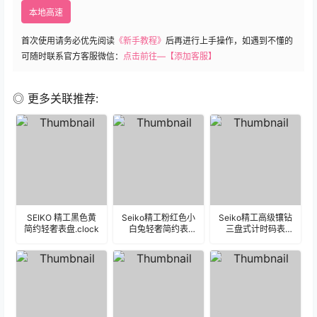
本地高速
首次使用请务必优先阅读
《新手教程》
后再进行上手操作，如遇到不懂的
可随时联系官方客服微信：
点击前往—【添加客服】
◎ 更多关联推荐:
SEIKO 精工黑色黄
Seiko精工粉红色小
Seiko精工高级镶钻
简约轻奢表盘.clock
白兔轻奢简约表
三盘式计时码表
盘.clock
盘.clock