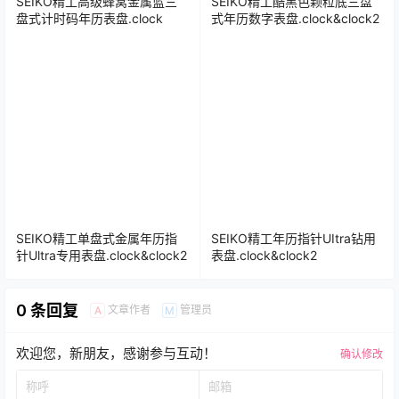
SEIKO精工高级蜂窝金属蓝三
SEIKO精工酷黑色颗粒底三盘
盘式计时码年历表盘.clock
式年历数字表盘.clock&clock2
SEIKO精工单盘式金属年历指
SEIKO精工年历指针UItra钻用
针Ultra专用表盘.clock&clock2
表盘.clock&clock2
0 条回复
文章作者
管理员
A
M
欢迎您，新朋友，感谢参与互动！
确认修改