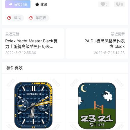
0
0
海报分享
收藏
威戈
年历表
最近更新
最近更新
Rolex Yacht Master Black劳
PAIDU极简风格简约表
力士游艇高级酷黑日历表
盘.clock
盘.clock
2022-5-7 12:55:30
2022-5-7 15:14:23
猜你喜欢