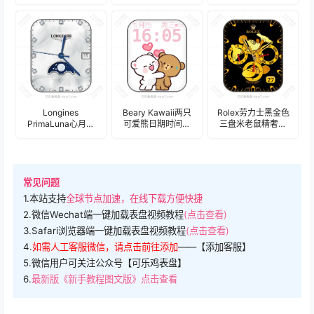
盘计时码表盘.clock
盘.clock
鹰镶钻表盘.clock
19205
Longines
Beary Kawaii两只
Rolex劳力士黑金色
PrimaLuna心月系
可爱熊日期时间表
三盘米老鼠精奢表
列——浪琴表璀璨
盘 .clock
盘.clock
星系中的一颗新星
计时码晶钻年历表
盘.clock
常见问题
1.本站支持
全球节点加速，在线下载方便快捷
2.微信Wechat端一键加载表盘视频教程
(点击查看)
3.Safari浏览器端一键加载表盘视频教程
(点击查看)
4.
如需人工客服微信，请点击前往添加
——【添加客服】
5.微信用户可关注公众号【可乐鸡表盘】
6.
最新版《新手教程图文版》点击查看