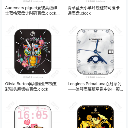
Audemars piguet爱彼高级绅
青草蓝天小羊环绕旋转可爱卡
士蓝格双盘计时码表盘.clock
通表盘.clock
19205
Olivia Burton奥利维亚布顿五
Longines PrimaLuna心月系列
彩猫头鹰镶钻表盘.clock
——浪琴表璀璨星系中的一颗
新星计时码晶钻年历表盘.clock