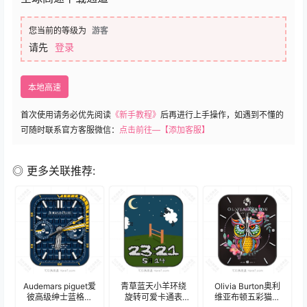
您当前的等级为
游客
请先
登录
本地高速
首次使用请务必优先阅读
《新手教程》
后再进行上手操作，如遇到不懂的
可随时联系官方客服微信：
点击前往—【添加客服】
◎ 更多关联推荐:
Audemars piguet爱
青草蓝天小羊环绕
Olivia Burton奥利
彼高级绅士蓝格双
旋转可爱卡通表
维亚布顿五彩猫头