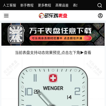
人工客服
新手教程
更多教程
高奢品鉴
表盘精选
名表故事
当前表盘支持动态效果预览,点击左下角▶️查看️