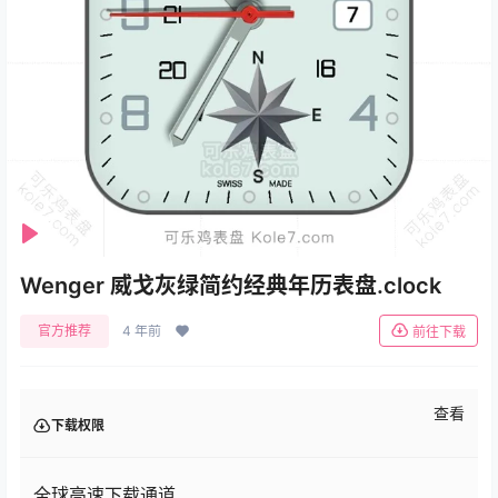
Se
Play
Wenger 威戈灰绿简约经典年历表盘.clock
官方推荐
4 年前
前往下载
查看
下载权限
全球高速下载通道