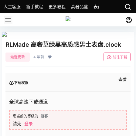
人工客服
新手教程
更多教程
高奢品鉴
表盘精选
名表故事
RLMade 高奢草绿黑高质感男士表盘.clock
最近更新
4 年前
前往下载
查看
下载权限
全球高速下载通道
您当前的等级为
游客
请先
登录