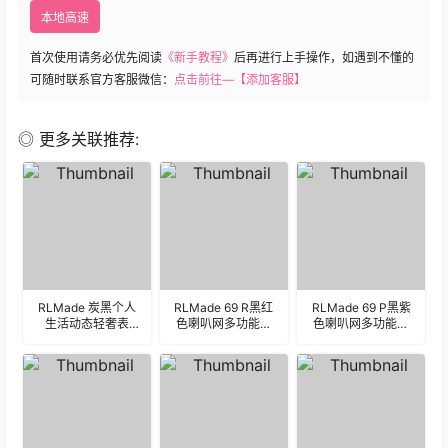
本地高速
首次使用请务必优先阅读
《新手教程》
后再进行上手操作，如遇到不懂的
可随时联系官方客服微信：
点击前往—【添加客服】
◎ 更多关联推荐:
RLMade 炭黑个人
RLMade 69 R黑红
RLMade 69 P黑紫
生活动态轻奢表
色喇叭网多功能日
色喇叭网多功能日
盘.clock
期时间表盘.clock
期时间表盘.clock