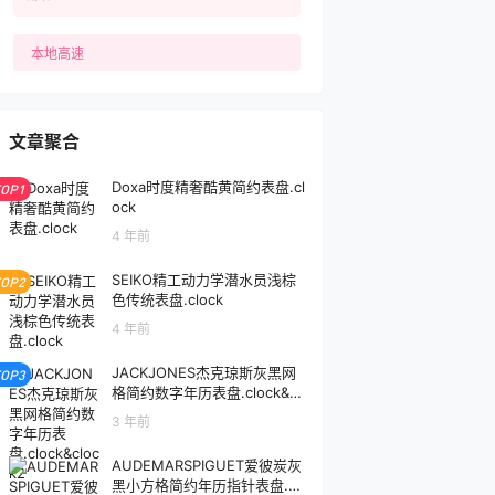
本地高速
文章聚合
Doxa时度精奢酷黄简约表盘.cl
TOP1
ock
4 年前
SEIKO精工动力学潜水员浅棕
TOP2
色传统表盘.clock
4 年前
JACKJONES杰克琼斯灰黑网
TOP3
格简约数字年历表盘.clock&cl
ock2
3 年前
AUDEMARSPIGUET爱彼炭灰
黑小方格简约年历指针表盘.cl