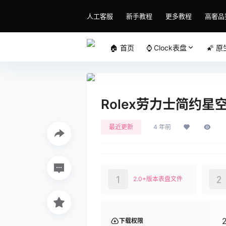
人工客服
新手教程
更多教程
高奢品
🏠 首页
⌚️ Clock表盘
🌠 
Rolex劳力士简约星空
最近更新
4 年前
1
2
2.0+版本表盘文件
下载权限