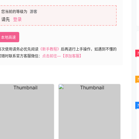
您当前的等级为
游客
请先
登录
本地高速
首次使用请务必优先阅读
《新手教程》
后再进行上手操作，如遇到不懂的
可随时联系官方客服微信：
点击前往—【添加客服】