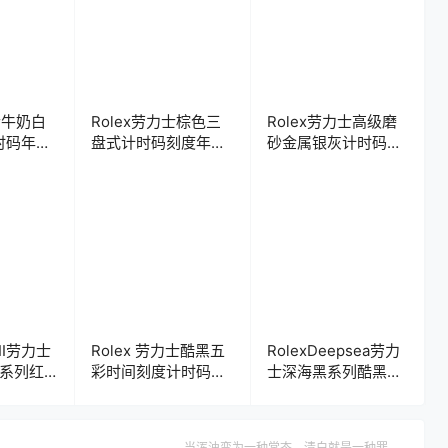
士牛奶白
Rolex劳力士棕色三
Rolex劳力士高级磨
时码年历
盘式计时码刻度年历
砂金属银灰计时码年
表盘.clock
历表盘.clock
 II劳力士
Rolex 劳力士酷黑五
RolexDeepsea劳力
I系列红
彩时间刻度计时码年
士深海黑系列酷黑计
表
历表盘.clock
时码年历表盘.clock
当浑浊变为一种常态，清白就是一种罪。