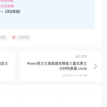
(点击查看)
(点击查看)
——【添加客服】
历表
计时码表
最近更新
盘女士
Rolex劳力士高级银灰橙金三盘式男士
计时码表盘.clock
2022-5-9 12:01:18