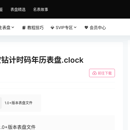
鉴
表盘精选
名表故事
原生表盘
📙 教程技巧
💎 SVIP专区
💖 会员中心
钻计时码年历表盘.clock
前往下载
1.0+版本表盘文件
2.0+版本表盘文件