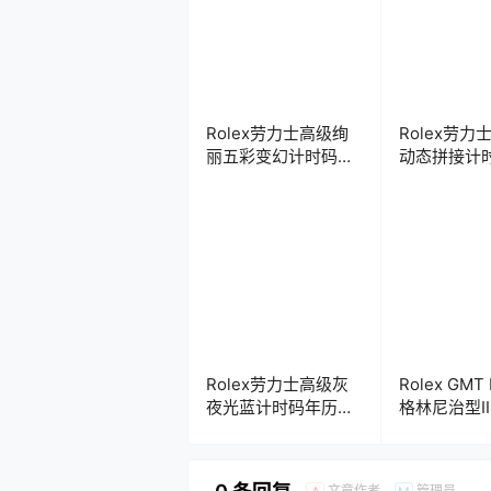
Rolex劳力士高级绚
Rolex劳力
丽五彩变幻计时码晶
动态拼接计
钻年历表盘.clock
表盘.clock
Rolex劳力士高级灰
Rolex GMT
夜光蓝计时码年历表
格林尼治型I
盘.clock
黑圈计时码
盘.clock
文章作者
管理员