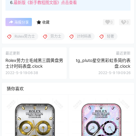
6.
最新版《新手教程图文版》点击查看
0
0
海报分享
收藏
Rolex劳力士
劳力士
计时码表
轻奢
最近更新
最近更新
Rolex劳力士毛绒黑三圆黄盘男
tg_pluto星空黑彩虹条简约表
士计时码表盘.clock
盘.clock
2022-5-9 19:06:38
2022-5-9 19:09:26
猜你喜欢