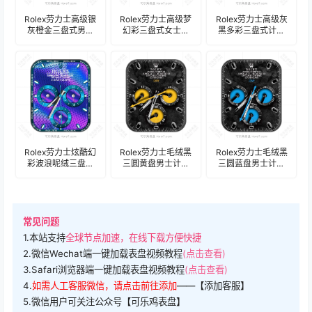
Rolex劳力士高级银
Rolex劳力士高级梦
Rolex劳力士高级灰
灰橙金三盘式男士
幻彩三盘式女士计
黑多彩三盘式计时
计时码表盘.clock
时码表盘.clock
码表盘.clock
Rolex劳力士炫酷幻
Rolex劳力士毛绒黑
Rolex劳力士毛绒黑
彩波浪呢绒三盘女
三圆黄盘男士计时
三圆蓝盘男士计时
士计时码表盘.clock
码表盘.clock
码表盘.clock
常见问题
1.本站支持
全球节点加速，在线下载方便快捷
2.微信Wechat端一键加载表盘视频教程
(点击查看)
3.Safari浏览器端一键加载表盘视频教程
(点击查看)
4.
如需人工客服微信，请点击前往添加
——【添加客服】
5.微信用户可关注公众号【可乐鸡表盘】