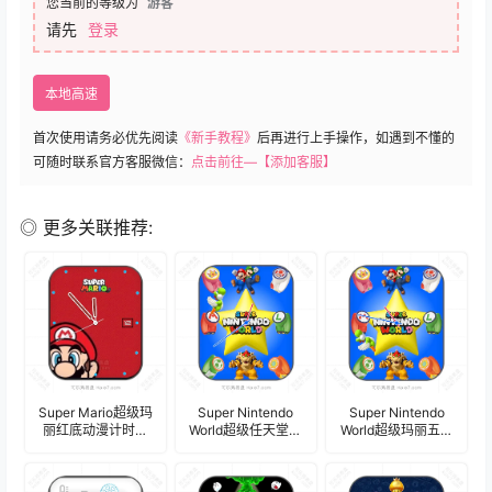
您当前的等级为
游客
请先
登录
本地高速
首次使用请务必优先阅读
《新手教程》
后再进行上手操作，如遇到不懂的
可随时联系官方客服微信：
点击前往—【添加客服】
◎ 更多关联推荐:
Super Mario超级玛
Super Nintendo
Super Nintendo
丽红底动漫计时码
World超级任天堂世
World超级玛丽五角
年历表盘.clock
界马里奥布偶系列
星怪兽表盘.clock
时分表盘.clock