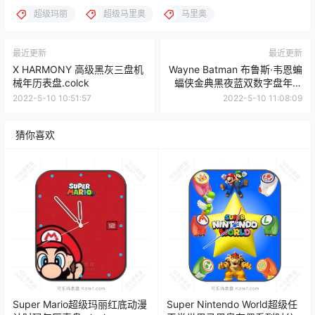
超级玛丽
超级马里奥
马里奥
最近更新
最近更新
X HARMONY 高级黑灰三盘机
Wayne Batman 布鲁斯·韦恩蝙
械年历表盘.colck
蝠侠金典黑夜蓝双数字盘年历
表盘.clock
2022-5-10 10:51:57
2022-5-10 11:08:09
猜你喜欢
Super Mario超级玛丽红底动漫
Super Nintendo World超级任