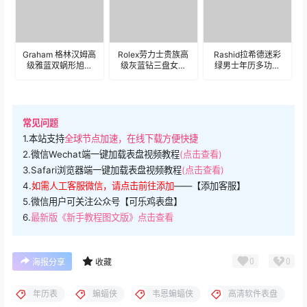
Graham 格林汉姆高
Rolex劳力士贵族高
Rashid拉希德迷彩
级雅蓝双蜗形旭日
级灰蓝钻三盘女士
绿男士年历多功能
纹精致日历表
年历表盘.clock
表盘.clock
盘.clock
常见问题
1.本站支持
全球节点加速，在线下载方便快捷
2.微信Wechat端一键加载表盘视频教程
(点击查看)
3.Safari浏览器端一键加载表盘视频教程
(点击查看)
4.
如需人工客服微信，请点击前往添加
——【添加客服】
5.微信用户可关注公众号【可乐鸡表盘】
6.
最新版《新手教程图文版》点击查看
0
0
海报分享
收藏
年历表
蝙蝠侠
韦恩蝙蝠侠
高清软件表盘