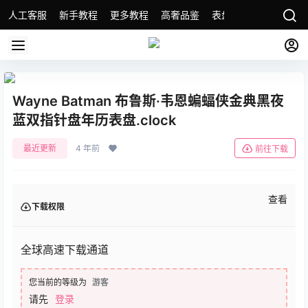
人工客服
新手教程
更多教程
高奢品鉴
表盘精选
名表故事
Wayne Batman 布鲁斯·韦恩蝙蝠侠金典黑夜
蓝双指针盘年历表盘.clock
最近更新
4 年前
前往下载
查看
下载权限
全球高速下载通道
您当前的等级为
游客
请先
登录