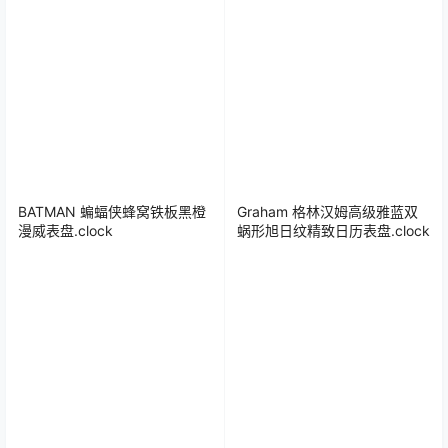
BATMAN 蝙蝠侠蜂窝铁板黑橙
Graham 格林汉姆高级雅蓝双
漫威表盘.clock
蜗形旭日纹精致日历表盘.clock