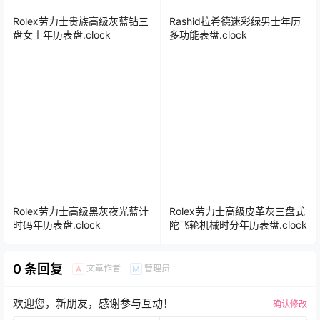
Rolex劳力士贵族高级灰蓝钻三
Rashid拉希德迷彩绿男士年历
盘女士年历表盘.clock
多功能表盘.clock
Rolex劳力士高级黑灰夜光蓝计
Rolex劳力士高级皮革灰三盘式
时码年历表盘.clock
陀飞轮机械时分年历表盘.clock
0 条回复
文章作者
管理员
A
M
欢迎您，新朋友，感谢参与互动！
确认修改