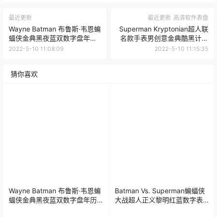
最近更新
最近更新
高清软件表盘
Wayne Batman 布鲁斯·韦恩蝙
Superman Kryptonian超人联
蝠侠金典黑夜蓝双数字盘年历
名款手表男创意金典酷黑计时
表盘.clock
码表盘.clock
2022-5-10 11:08:09
2022-5-10 11:15:35
猜你喜欢
Wayne Batman 布鲁斯·韦恩蝙
Batman Vs. Superman蝙蝠侠
蝠侠金典黑夜蓝双数字盘年历
大战超人正义黎明红蓝数字表
表盘.clock
盘.clock