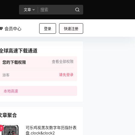
文章
💖 会员中心
登录
快速注册
全球高速下载通道
查看全部权限
您的下载权限
请先登录
游客
本地高速
文章聚合
可乐鸡炭黑灰数字年历指针表
1
盘.clock&clock2