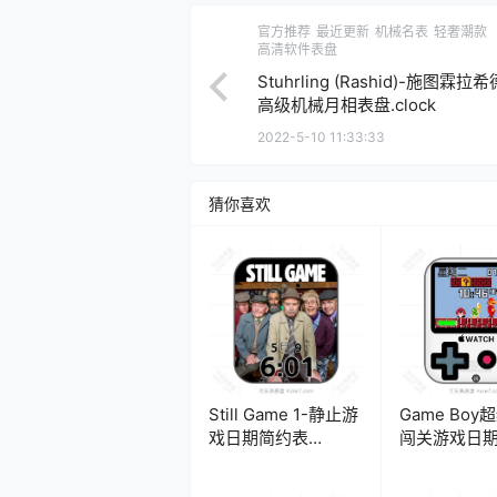
官方推荐
最近更新
机械名表
轻奢潮款
高清软件表盘
Stuhrling (Rashid)-施图霖
高级机械月相表盘.clock
2022-5-10 11:33:33
猜你喜欢
Still Game 1-静止游
Game Boy
戏日期简约表
闯关游戏日
盘.clock
盘.clock