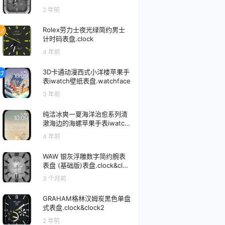
2 年前
Rolex劳力士夜光绿简约男士
2
计时码表盘.clock
4 年前
3D卡通动漫西式小洋楼苹果手
3
表iwatch壁纸表盘.watchface
3 年前
纯洁冰爽一夏海洋治愈系列清
澈海边的海螺苹果手表iwatch
壁纸表盘.watchface
4 年前
WAW 银灰浮雕数字简约腕表
表盘 (基础版)表盘.clock&cloc
k2 80596
3 个月前
GRAHAM格林汉姆炭黑色单盘
式表盘.clock&clock2
2 年前