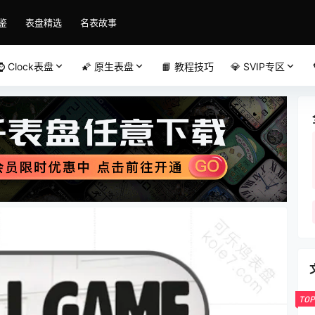
鉴
表盘精选
名表故事
⌚️ Clock表盘
🌠 原生表盘
📙 教程技巧
💎 SVIP专区
TOP