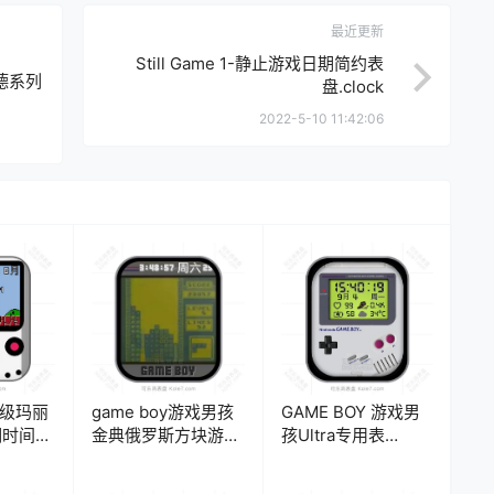
最近更新
Still Game 1-静止游戏日期简约表
拉希德系列
盘.clock
2022-5-10 11:42:06
超级玛丽
game boy游戏男孩
GAME BOY 游戏男
期时间表
金典俄罗斯方块游戏
孩Ultra专用表
表盘.clock&clock2
盘.clock&clock2