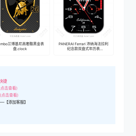
ambo兰博基尼高奢酷黑金表
PANERAI Ferrari 沛纳海法拉利
盘.clock
纪念款双盘式年历表
盘.clock&clock2
快捷
(点击查看)
(点击查看)
——【添加客服】