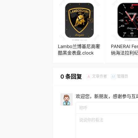
Lambo兰博基尼高奢
PANERAI Fer
酷黑金表盘.clock
纳海法拉利
盘式年历表
盘.clock&clo
0 条回复
文章作者
管理员
A
M
欢迎您，新朋友，感谢参与互