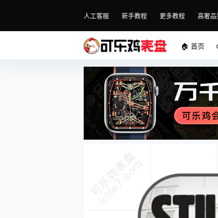
人工客服
新手教程
更多教程
高奢品
🏠 首页