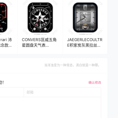
rari 沛
CONVERS匡威五角
JAEGERLECOULTR
纪念款双
星圆盘天气表
E积家炭灰黑拉丝劳
盘.clock&clock2
斯莱斯机械年历指针
ck2
表盘.clock&clock2
当浑浊变为一种常态，清白就是一种罪。
动！
确认修改