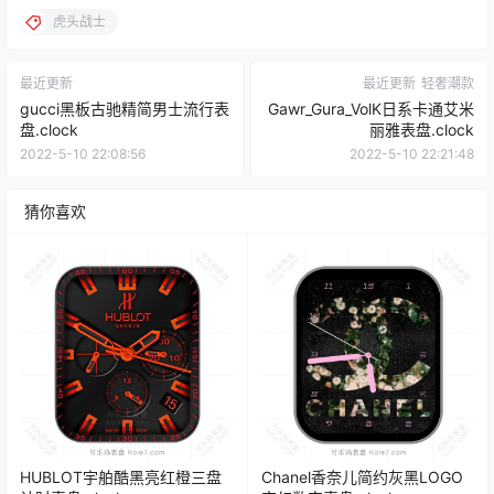
虎头战士
最近更新
最近更新
轻奢潮款
gucci黑板古驰精简男士流行表
Gawr_Gura_VolK日系卡通艾米
盘.clock
丽雅表盘.clock
2022-5-10 22:08:56
2022-5-10 22:21:48
猜你喜欢
HUBLOT宇舶酷黑亮红橙三盘
Chanel香奈儿简约灰黑LOGO