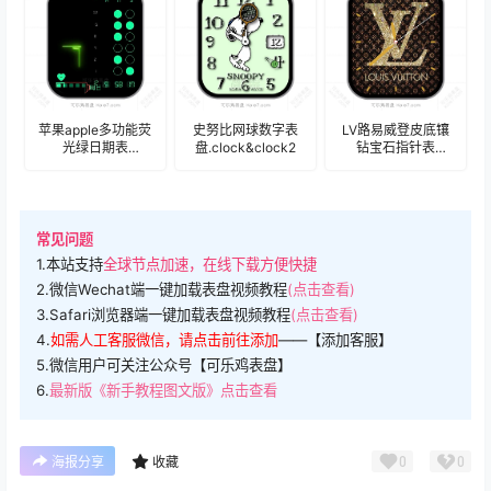
苹果apple多功能荧
史努比网球数字表
LV路易威登皮底镶
光绿日期表
盘.clock&clock2
钻宝石指针表
盘.clock&clock2
盘.clock&clock2
常见问题
1.本站支持
全球节点加速，在线下载方便快捷
2.微信Wechat端一键加载表盘视频教程
(点击查看)
3.Safari浏览器端一键加载表盘视频教程
(点击查看)
4.
如需人工客服微信，请点击前往添加
——【添加客服】
5.微信用户可关注公众号【可乐鸡表盘】
6.
最新版《新手教程图文版》点击查看
0
0
海报分享
收藏