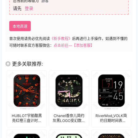
您当前的等级为
游客
请先
登录
本地高速
首次使用请务必优先阅读
《新手教程》
后再进行上手操作，如遇到不懂的
可随时联系官方客服微信：
点击前往—【添加客服】
◎ 更多关联推荐:
HUBLOT宇舶酷黑
Chanel香奈儿简约
RiverMod_VOLK简
亮红橙三盘计时表
灰黑LOGO变幻数字
约日期时间表
盘.clock
表盘.clock
盘.clock