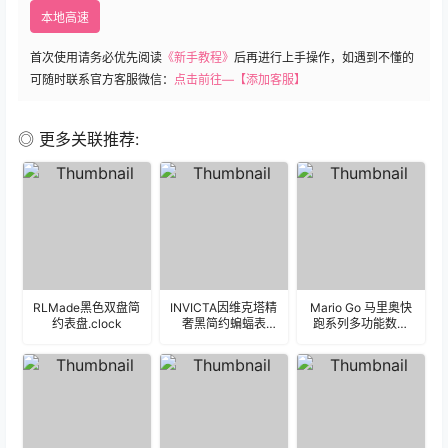
本地高速
首次使用请务必优先阅读
《新手教程》
后再进行上手操作，如遇到不懂的
可随时联系官方客服微信：
点击前往—【添加客服】
◎ 更多关联推荐:
RLMade黑色双盘简
INVICTA因维克塔精
Mario Go 马里奥快
约表盘.clock
奢黑简约蝙蝠表
跑系列多功能数字
盘.clock
表盘.clock