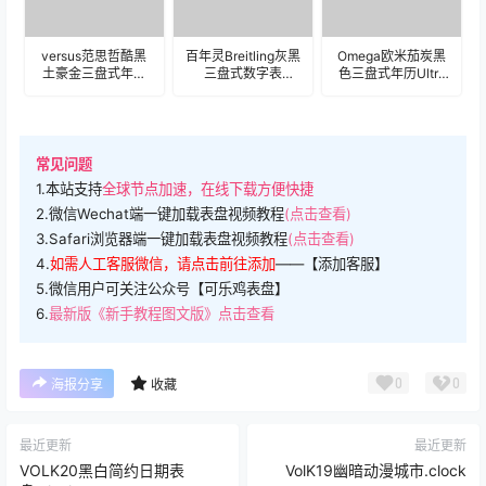
versus范思哲酷黑
百年灵Breitling灰黑
Omega欧米茄炭黑
土豪金三盘式年历
三盘式数字表
色三盘式年历Ultra
机械表盘.clock
盘.clock
专用表
盘.clock&clock2
49193
常见问题
1.本站支持
全球节点加速，在线下载方便快捷
2.微信Wechat端一键加载表盘视频教程
(点击查看)
3.Safari浏览器端一键加载表盘视频教程
(点击查看)
4.
如需人工客服微信，请点击前往添加
——【添加客服】
5.微信用户可关注公众号【可乐鸡表盘】
6.
最新版《新手教程图文版》点击查看
0
0
海报分享
收藏
最近更新
最近更新
VOLK20黑白简约日期表
VolK19幽暗动漫城市.clock