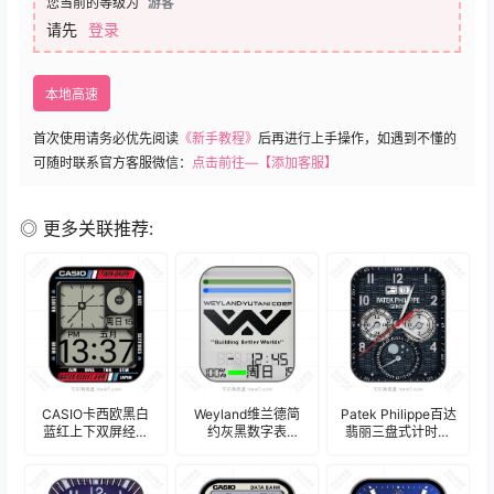
您当前的等级为
游客
请先
登录
本地高速
首次使用请务必优先阅读
《新手教程》
后再进行上手操作，如遇到不懂的
可随时联系官方客服微信：
点击前往—【添加客服】
◎ 更多关联推荐:
CASIO卡西欧黑白
Weyland维兰德简
Patek Philippe百达
蓝红上下双屏经典
约灰黑数字表
翡丽三盘式计时码
表盘.clock
盘.clock
数字表盘 .clock