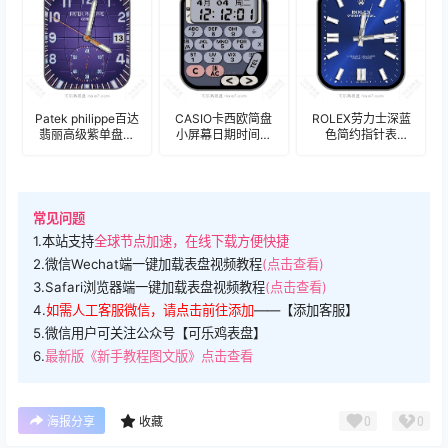
Patek philippe百达
CASIO卡西欧简盘
ROLEX劳力士深蓝
翡丽高级紫单盘式
小屏幕日期时间表
色简约指针表
计时码年历表
盘.clock&clock2
盘.clock&clock2
盘.clock
常见问题
1.本站支持
全球节点加速，在线下载方便快捷
2.微信Wechat端一键加载表盘视频教程
(点击查看)
3.Safari浏览器端一键加载表盘视频教程
(点击查看)
4.
如需人工客服微信，请点击前往添加
——【添加客服】
5.微信用户可关注公众号【可乐鸡表盘】
6.
最新版《新手教程图文版》点击查看
0
0
海报分享
收藏