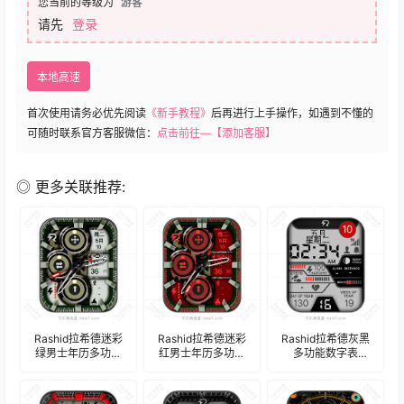
您当前的等级为
游客
请先
登录
本地高速
首次使用请务必优先阅读
《新手教程》
后再进行上手操作，如遇到不懂的
可随时联系官方客服微信：
点击前往—【添加客服】
◎ 更多关联推荐:
Rashid拉希德迷彩
Rashid拉希德迷彩
Rashid拉希德灰黑
绿男士年历多功能
红男士年历多功能
多功能数字表
表盘.clock
表盘.clock
盘.clock