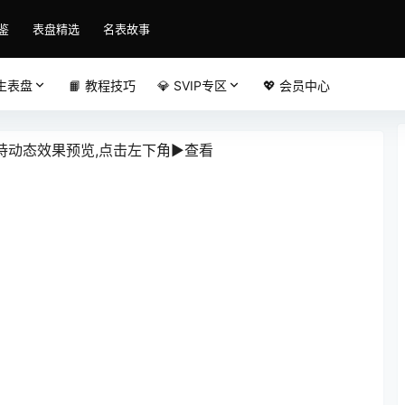
鉴
表盘精选
名表故事
原生表盘
📙 教程技巧
💎 SVIP专区
💖 会员中心
动态效果预览,点击左下角▶️查看️