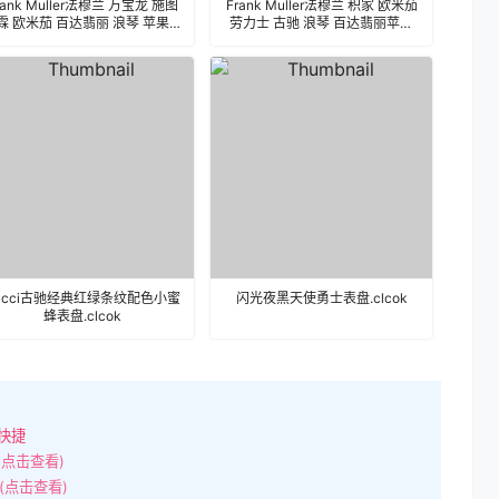
rank Muller法穆兰 万宝龙 施图
Frank Muller法穆兰 积家 欧米茄
霖 欧米茄 百达翡丽 浪琴 苹果
劳力士 古驰 浪琴 百达翡丽苹果
Watch表盘Clockology可乐鸡表
iWatch表盘Clockology可乐鸡表
盘推荐
盘推荐
ucci古驰经典红绿条纹配色小蜜
闪光夜黑天使勇士表盘.clcok
蜂表盘.clcok
快捷
(点击查看)
(点击查看)