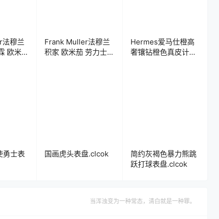
ler法穆兰
Frank Muller法穆兰
Hermes爱马仕橙高
积家 欧米茄 劳力士
奢镶钻橙色真皮计时
浪琴 苹
古驰 浪琴 百达翡丽
码年历表盘.clcok
盘
苹果iWatch表盘
gy可乐鸡表
Clockology可乐鸡表
盘推荐
使勇士表
国画虎头表盘.clcok
简约灰褐色暴力熊跳
跃打球表盘.clcok
当浑浊变为一种常态，清白就是一种罪。