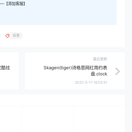
——【添加客服】
高奢
最近更新
一家酷炫
Skagen(tiger)诗格恩网红简约表
盘.clock
2022-5-11 16:53:51