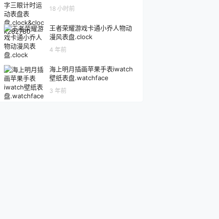
ock282780
18 小时前
王者荣耀游戏卡通小乔人物动
漫风表盘.clock
4 年前
海上明月插画苹果手表iwatch
壁纸表盘.watchface
3 年前