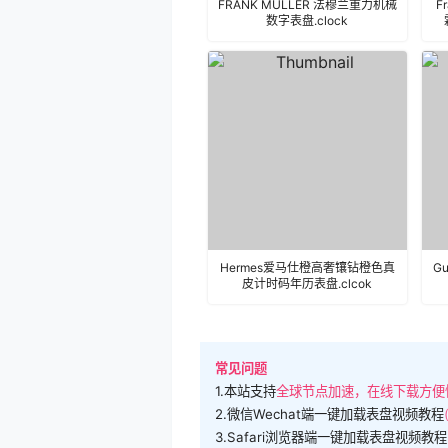
FRANK MULLER 法穆兰重力机械
F
数字表盘.clock
i
Hermes爱马仕橙高奢镶钻橙色真
G
皮计时码年历表盘.clcok
常见问题
1.本站支持
全球节点加速，在线下载方便
2.微信Wechat端一键加载表盘视频教程
3.Safari浏览器端一键加载表盘视频教程