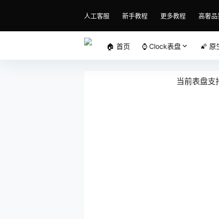
人工客服
新手教程
更多教程
高奢品
🏠 首页
⌚️ Clock表盘
🌠 
当前表盘支持