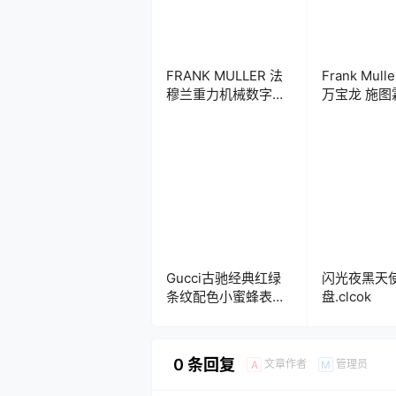
FRANK MULLER 法
Frank Mul
穆兰重力机械数字表
万宝龙 施图霖 欧米
盘.clock
茄 百达翡丽 
果iWatch表
Clockolo
盘推荐
Gucci古驰经典红绿
闪光夜黑天
条纹配色小蜜蜂表
盘.clcok
盘.clcok
0 条回复
文章作者
管理员
A
M