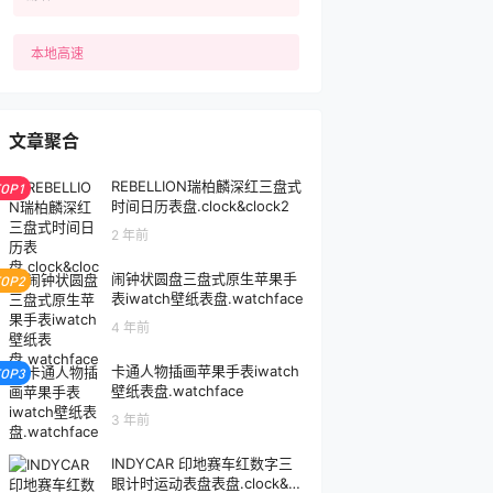
本地高速
ngs
文章聚合
REBELLION瑞柏麟深红三盘式
TOP1
时间日历表盘.clock&clock2
2 年前
闹钟状圆盘三盘式原生苹果手
TOP2
表iwatch壁纸表盘.watchface
4 年前
卡通人物插画苹果手表iwatch
TOP3
壁纸表盘.watchface
3 年前
INDYCAR 印地赛车红数字三
眼计时运动表盘表盘.clock&cl