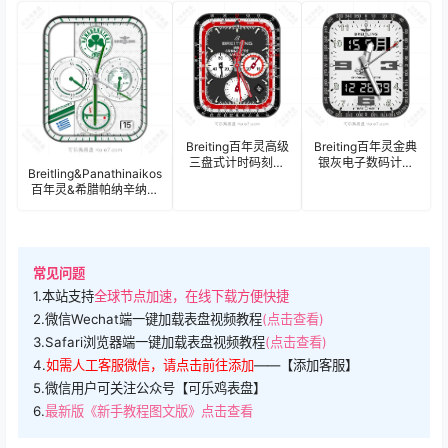
名纪念款红色三盘
名纪念款白色三盘
纪念款三盘式计时
式表盘.clock
式表盘.clock
码表盘.clock
Breiting百年灵高级
Breiting百年灵金典
三盘式计时码刻度
银灰电子数码计时
Breitling&Panathinaikos
表盘.clock
码年历表盘.clock
百年灵&希腊帕纳辛纳科
斯队联名纪念款三盘式计
时码表盘.clock
常见问题
1.本站支持
全球节点加速，在线下载方便快捷
2.微信Wechat端一键加载表盘视频教程
(点击查看)
3.Safari浏览器端一键加载表盘视频教程
(点击查看)
4.
如需人工客服微信，请点击前往添加
——【添加客服】
5.微信用户可关注公众号【可乐鸡表盘】
6.
最新版《新手教程图文版》点击查看