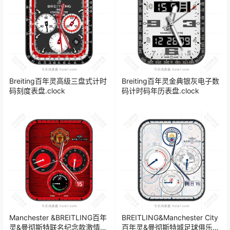
Breiting百年灵高级三盘式计时
Breiting百年灵金典银灰电子数
码刻度表盘.clock
码计时码年历表盘.clock
Manchester &BREITLING百年
BREITLING&Manchester City
灵&曼彻斯特联名纪念款激情红
百年灵&曼彻斯特城足球俱乐部