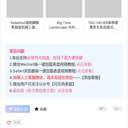
Rebellion瑞柏麟酷
Big Time
TAG-HEUER泰格豪
黑高级机械三盘拼
Landscape 大时代
雅炭灰色双盘式齿
色表
时光灰黑机械齿轮
轮机械表
盘.clock&clock2
表盘..clock&clock2
盘.clock&clock2
常见问题
1.本站支持
全球节点加速，在线下载方便快捷
2.微信Wechat端一键加载表盘视频教程
(点击查看)
3.Safari浏览器端一键加载表盘视频教程
(点击查看)
4.
如需人工客服微信，请点击前往添加
——【添加客服】
5.微信用户可关注公众号【可乐鸡表盘】
6.
最新版《新手教程图文版》点击查看
0
0
海报分享
收藏
机械