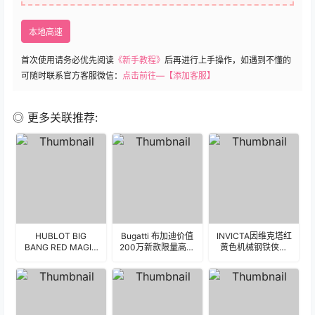
本地高速
首次使用请务必优先阅读
《新手教程》
后再进行上手操作，如遇到不懂的
可随时联系官方客服微信：
点击前往—【添加客服】
◎ 更多关联推荐:
HUBLOT BIG
Bugatti 布加迪价值
INVICTA因维克塔红
BANG RED MAGIC
200万新款限量高奢
黄色机械钢铁侠表
宇舶红陶瓷流淌炽
酷炫蓝机械表
盘.clock
热激情陀飞轮机械
盘.clock
表盘.clock