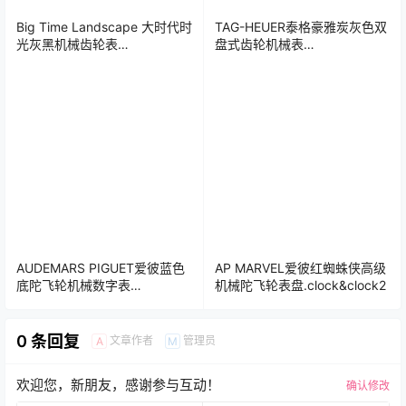
Big Time Landscape 大时代时
TAG-HEUER泰格豪雅炭灰色双
光灰黑机械齿轮表
盘式齿轮机械表
盘..clock&clock2
盘.clock&clock2
AUDEMARS PIGUET爱彼蓝色
AP MARVEL爱彼红蜘蛛侠高级
底陀飞轮机械数字表
机械陀飞轮表盘.clock&clock2
盘.clock&clock2
0 条回复
文章作者
管理员
A
M
欢迎您，新朋友，感谢参与互动！
确认修改