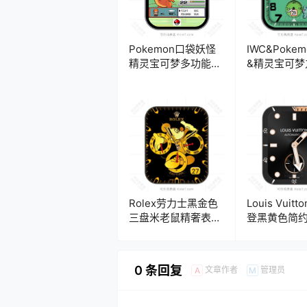
Pokemon口袋妖怪
IWC&Poke
精灵宝可梦多功能卡
&精灵宝可梦
通游戏表
种子绿盘年
盘.clock&clock2
盘.clock&clo
Rolex劳力士黑金色
Louis Vuit
三盘米老鼠精奢表
登黑黄色简
盘.clock
盘.clock
0 条回复
文章作者
管理员
A
M