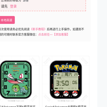
您当前的等级为
游客
请先
登录
本地高速
首次使用请务必优先阅读
《新手教程》
后再进行上手操作，如遇到不
懂的可随时联系官方客服微信：
点击前往—【添加客服】
WC&Pokemon万国&精灵宝可
Casio&Pokemon卡西欧&精灵宝