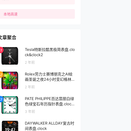
本地高速
文章聚合
Tesla特斯拉酷黑极简表盘.clo
1
ck&clock2
2 年前
Rolex劳力士赛博朋克之AI绘
2
画圣诞之夜24小时变幻格林尼
治型系列年历表盘.clock&cloc
2 年前
k2
PATE PHILIPPE百达翡丽白绿
3
色绿宝石年历指针表盘.clock&
clock2
3 年前
DAYWALKER ALLDAY复古时
间表盘.clock