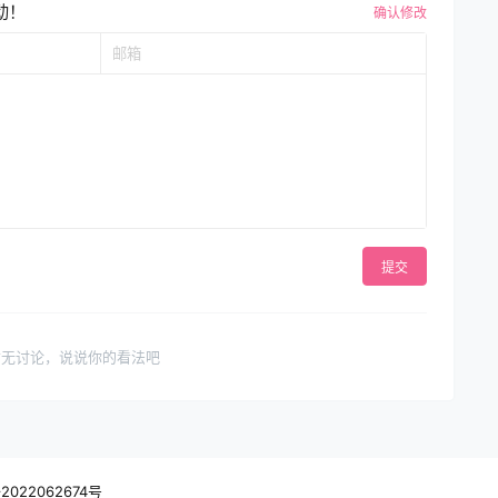
动！
确认修改
提交
暂无讨论，说说你的看法吧
2022062674号