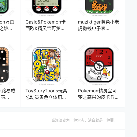
mon万国
Casio&Pokemon卡
muziktiger黄色小老
之妙蛙
西欧&精灵宝可梦简
虎撒钱电子表
历表
约复古显示器表
盘.clock
ck2
盘.clock&clock2
ton路易威
ToyStoryToons玩具
Pokemon精灵宝可
约表
总动员黄色立体萌版
梦之高兴的皮卡丘表
卡通人物表盘.clock
盘.clock&clock2
当浑浊变为一种常态，清白就是一种罪。