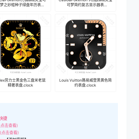
梦之妙蛙种子绿盘年历表
可梦简约复古显示器表
盘.clock&clock2
盘.clock&clock2
olex劳力士黑金色三盘米老鼠
Louis Vuitton路易威登黑黄色简
精奢表盘.clock
约表盘.clock
快捷
(点击查看)
(点击查看)