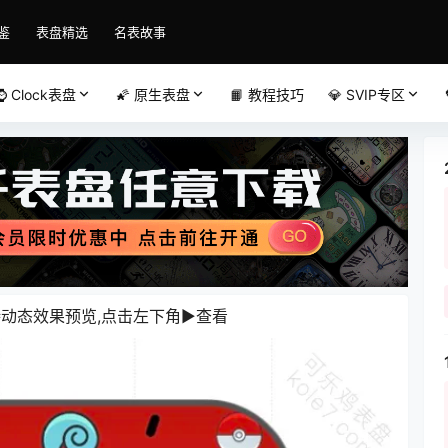
鉴
表盘精选
名表故事
⌚️ Clock表盘
🌠 原生表盘
📙 教程技巧
💎 SVIP专区
动态效果预览,点击左下角▶️查看️