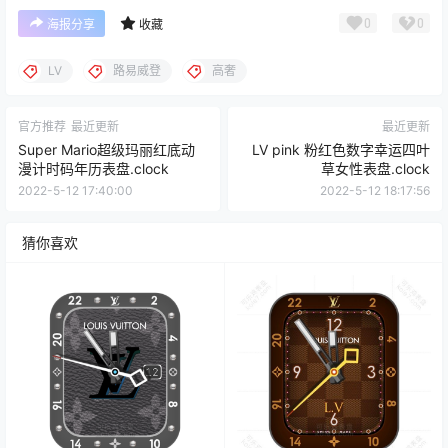
0
0
海报分享
收藏
LV
路易威登
高奢
官方推荐
最近更新
最近更新
Super Mario超级玛丽红底动
LV pink 粉红色数字幸运四叶
漫计时码年历表盘.clock
草女性表盘.clock
2022-5-12 17:40:00
2022-5-12 18:17:56
猜你喜欢