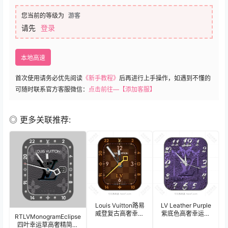
您当前的等级为
游客
请先
登录
本地高速
首次使用请务必优先阅读
《新手教程》
后再进行上手操作，如遇到不懂的
可随时联系官方客服微信：
点击前往—【添加客服】
◎ 更多关联推荐:
Louis Vuitton路易
LV Leather Purple
威登复古高奢幸运
紫底色高奢幸运四
RTLVMonogramEclipse
四叶草简约数字表
叶草简约数字女性
四叶幸运草高奢精简数