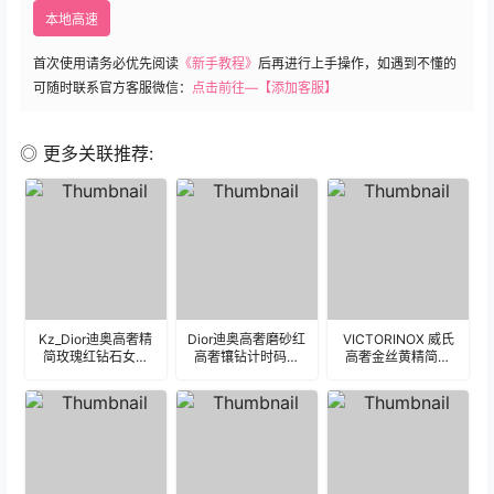
本地高速
首次使用请务必优先阅读
《新手教程》
后再进行上手操作，如遇到不懂的
可随时联系官方客服微信：
点击前往—【添加客服】
◎ 更多关联推荐:
Kz_Dior迪奥高奢精
Dior迪奥高奢磨砂红
VICTORINOX 威氏
简玫瑰红钻石女性
高奢镶钻计时码表
高奢金丝黄精简数
表盘.clock
盘.clock
字表盘 .clock