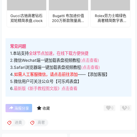
Gucci古驰高奢钻石
Bugatti 布加迪价值
Rolex劳力士暗绿色
双轮精简表盘.clock
200万新款限量高奢
高奢精简数字表
酷炫蓝机械表
盘.clock
盘.clock
常见问题
1.本站支持
全球节点加速，在线下载方便快捷
2.微信Wechat端一键加载表盘视频教程
(点击查看)
3.Safari浏览器端一键加载表盘视频教程
(点击查看)
4.
如需人工客服微信，请点击前往添加
——【添加客服】
5.微信用户可关注公众号【可乐鸡表盘】
6.
最新版《新手教程图文版》点击查看
0
0
海报分享
收藏
迪奥
高奢