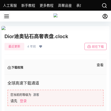
人工客服
新手教程
更多教程
高奢品鉴
表盘精选
名表故事
Dior迪奥钻石高奢表盘.clock
最近更新
4 年前
前往下载
查看
下载权限
全球高速下载通道
您当前的等级为
游客
请先
登录