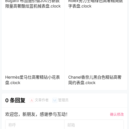
Bugatti 布加迪价值200万新款
Rolex劳力士暗绿色高奢精简数
限量高奢酷炫蓝机械表盘.clock
字表盘.clock
Hermès爱马仕高奢精钻小花表
Chanel香奈儿黑白色精钻高奢
盘.clock
简约表盘.clock
0 条回复
文章作者
管理员
A
M
欢迎您，新朋友，感谢参与互动！
确认修改