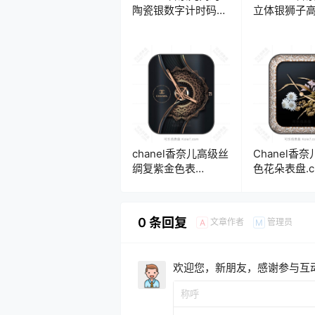
陶瓷银数字计时码年
立体银狮子
历表盘.clock
盘.clock
chanel香奈儿高级丝
Chanel香
绸复紫金色表
色花朵表盘.cl
盘.clock
0 条回复
文章作者
管理员
A
M
欢迎您，新朋友，感谢参与互