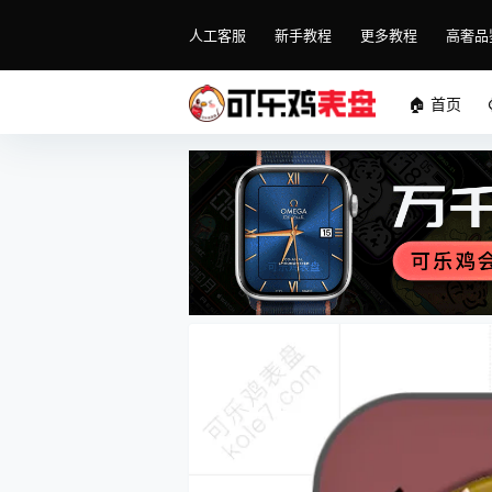
人工客服
新手教程
更多教程
高奢品
🏠 首页