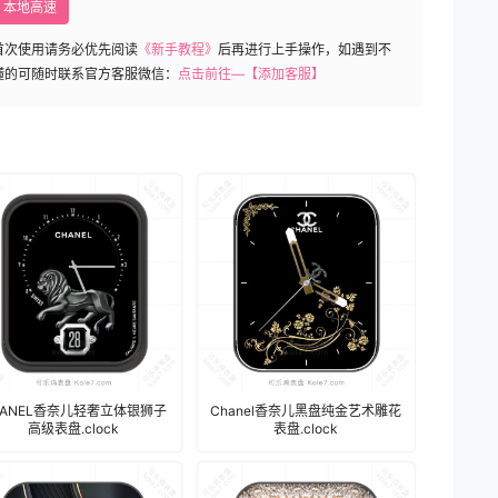
本地高速
首次使用请务必优先阅读
《新手教程》
后再进行上手操作，如遇到不
懂的可随时联系官方客服微信：
点击前往—【添加客服】
HANEL香奈儿轻奢立体银狮子
Chanel香奈儿黑盘纯金艺术雕花
高级表盘.clock
表盘.clock