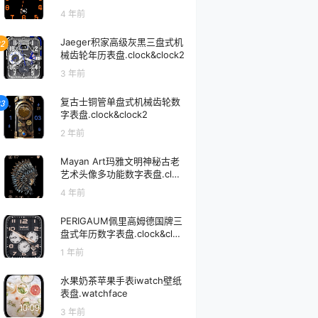
4 年前
Jaeger积家高级灰黑三盘式机
2
械齿轮年历表盘.clock&clock2
3 年前
复古士铜管单盘式机械齿轮数
3
字表盘.clock&clock2
2 年前
Mayan Art玛雅文明神秘古老
艺术头像多功能数字表盘.cloc
k
4 年前
PERIGAUM佩里高姆德国牌三
盘式年历数字表盘.clock&cloc
k2
1 年前
水果奶茶苹果手表iwatch壁纸
表盘.watchface
3 年前