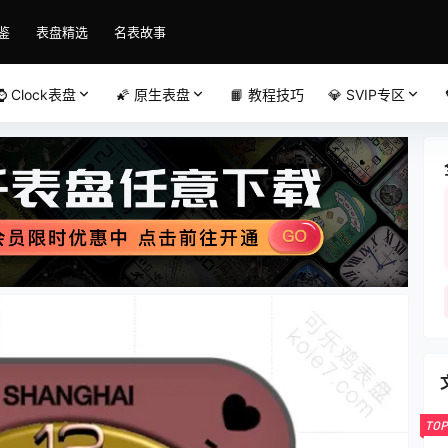
鉴
表盘精选
名表故事
⌚️ Clock表盘
🌠 原生表盘
📙 教程技巧
💎 SVIP专区
TOP