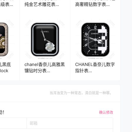
高级表
纯金艺术雕花表
高奢精钻数字表
盘.clock
盘.clock
奈儿黑底
chanel香奈儿高雅黑
CHANEL香奈儿数字
ock
镶钻时分表
指针表
盘.clock&clock2
盘.clock&clock2
当浑浊变为一种常态，清白就是一种罪。
动！
确认修改