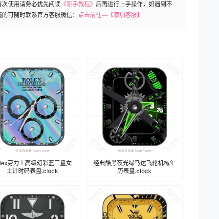
首次使用请务必优先阅读
《新手教程》
后再进行上手操作，如遇到不
懂的可随时联系官方客服微信：
点击前往—【添加客服】
olex劳力士高级幻彩蓝三盘女
经典酷黑夜光绿马达飞轮机械年
士计时码表盘.clock
历表盘.clock