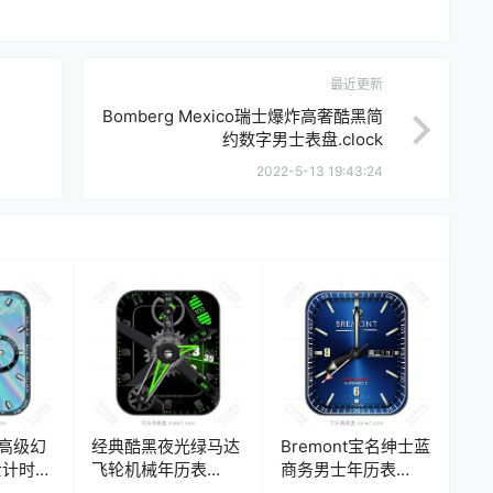
最近更新
Bomberg Mexico瑞士爆炸高奢酷黑简
约数字男士表盘.clock
2022-5-13 19:43:24
士高级幻
经典酷黑夜光绿马达
Bremont宝名绅士蓝
士计时码
飞轮机械年历表
商务男士年历表
盘.clock
盘.clock