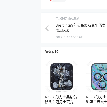
官方推荐
最近更新
Breitling百年灵高级灰黑年历表
盘.clock
2022-5-13 19:39:02
猜你喜欢
Rolex 劳力士晶钻骷
Rolex劳力
髅头皇冠男士硬壳年
彩蓝三盘女
历表盘.clock
表盘.clock