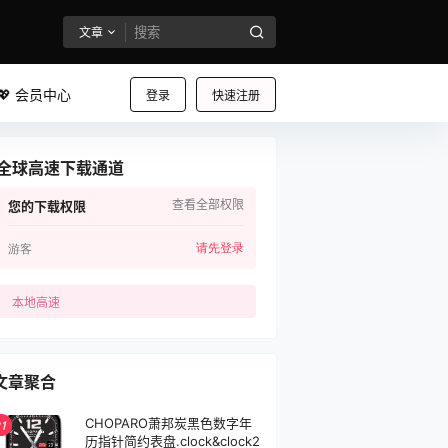
文章
💖 会员中心
登录
快速注册
全球高速下载通道
查看全部权限
您的下载权限
请先登录
游客
本地高速
文章聚合
CHOPARO萧邦炭黑色数字年
1
历指针简约表盘.clock&clock2