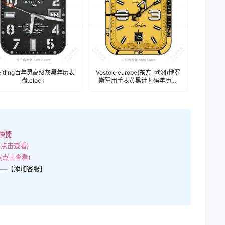
reitling百年灵高级灰黑年历表
Vostok-europe(东方-欧洲)俄罗
盘.clock
斯军用手表黄黑计时码年历表
盘.clock
快捷
(点击查看)
(点击查看)
——【添加客服】