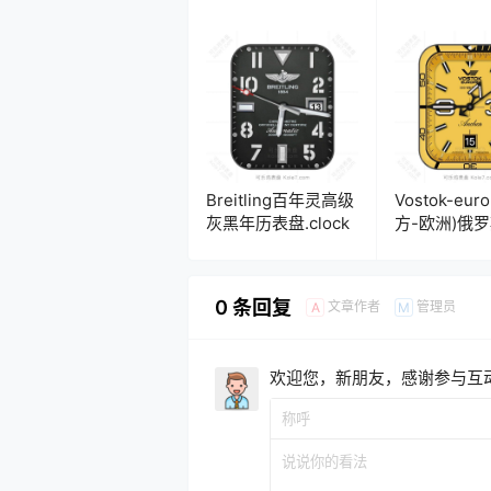
Breitling百年灵高级
Vostok-eur
灰黑年历表盘.clock
方-欧洲)俄
手表黄黑计
表盘.clock
0 条回复
文章作者
管理员
A
M
欢迎您，新朋友，感谢参与互