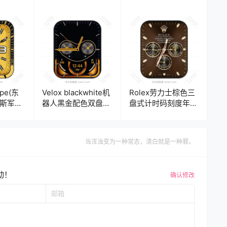
ope(东
Velox blackwhite机
Rolex劳力士棕色三
罗斯军用
器人黑金配色双盘计
盘式计时码刻度年历
时码年历
时码表盘.clock
表盘.clock
当浑浊变为一种常态，清白就是一种罪。
动！
确认修改