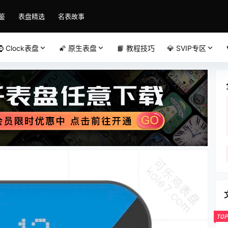
鉴
表盘精选
名表故事
⌚️ Clock表盘
🌠 原生表盘
📙 教程技巧
💎 SVIP专区
TOP