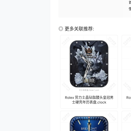
◎ 更多关联推荐:
Rolex 劳力士晶钻骷髅头皇冠男
R
士硬壳年历表盘.clock