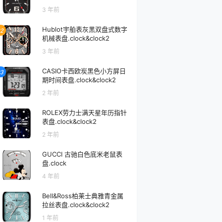
3 年前
Hublot宇舶表灰黑双盘式数字
2
机械表盘.clock&clock2
3 年前
CASIO卡西欧炭黑色小方屏日
3
期时间表盘.clock&clock2
2 年前
ROLEX劳力士满天星年历指针
表盘.clock&clock2
2 年前
GUCCI 古驰白色底米老鼠表
盘.clock
4 年前
Bell&Ross柏莱士典雅青金属
拉丝表盘.clock&clock2
1 年前