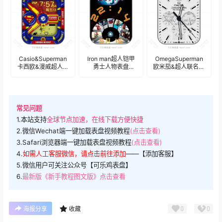
Casio&Superman
Iron man超人铠甲
OmegaSuperman
卡西欧&漫威超人联
勇士人物表盘
欧米茄&超人联名款
名特别款多功能表
.clock
磨砂三盘式计时码
盘.clock
表盘.clock
常见问题
1.本站支持
全球节点加速，在线下载方便快捷
2.微信Wechat端一键加载表盘视频教程
(点击查看)
3.Safari浏览器端一键加载表盘视频教程
(点击查看)
4.
如需人工客服微信，请点击前往添加
——【添加客服】
5.微信用户可关注公众号【可乐鸡表盘】
6.
最新版《新手教程图文版》点击查看
0
0
海报分享
收藏