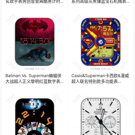
名款手表男创意金典酷黑计时
系列高级灰黑镶蓝宝石机械表
码表盘.clock
盘.clock
Batman Vs. Superman蝙蝠侠
Casio&Superman卡西欧&漫威
大战超人正义黎明红蓝数字表
超人联名特别款多功能表
盘.clock
盘.clock