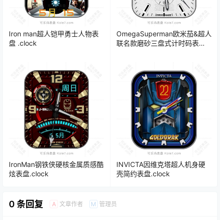
Iron man超人铠甲勇士人物表
OmegaSuperman欧米茄&超人
盘 .clock
联名款磨砂三盘式计时码表
盘.clock
IronMan钢铁侠硬核金属质感酷
INVICTA因维克塔超人机身硬
炫表盘.clock
壳简约表盘.clock
0 条回复
文章作者
管理员
A
M