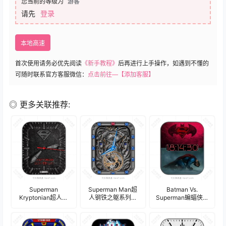
您当前的等级为
游客
请先
登录
本地高速
首次使用请务必优先阅读
《新手教程》
后再进行上手操作，如遇到不懂的
可随时联系官方客服微信：
点击前往—【添加客服】
◎ 更多关联推荐:
Superman
Superman Man超
Batman Vs.
Kryptonian超人联
人钢铁之躯系列高
Superman蝙蝠侠大
名款手表男创意金
级灰黑镶蓝宝石机
战超人正义黎明红
典酷黑计时码表
械表盘.clock
蓝数字表盘.clock
盘.clock