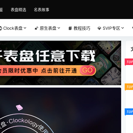
鉴
表盘精选
名表故事
⌚️ Clock表盘
🌠 原生表盘
📙 教程技巧
💎 SVIP专区
TOP
TOP
TOP