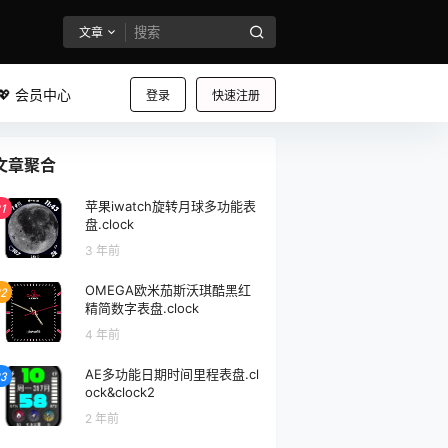
文章
💖 会员中心
登录
快速注册
文章聚合
苹果iwatch旋转月球多功能表
1
盘.clock
3 年前
OMEGA欧米茄斯沃琪酷黑红
2
精简数字表盘.clock
4 年前
AE多功能日期时间里程表盘.cl
3
ock&clock2
2 年前