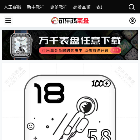
人工客服
新手教程
更多教程
高奢品鉴
表盘精选
名表故事