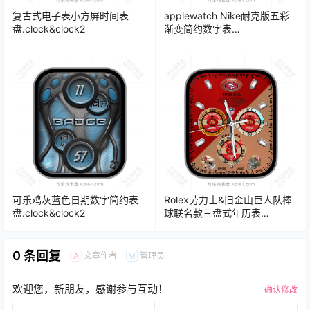
复古式电子表小方屏时间表
applewatch Nike耐克版五彩
盘.clock&clock2
渐变简约数字表
盘.clock&clock2
可乐鸡灰蓝色日期数字简约表
Rolex劳力士&旧金山巨人队棒
盘.clock&clock2
球联名款三盘式年历表
盘.clock&clock2
0 条回复
文章作者
管理员
A
M
欢迎您，新朋友，感谢参与互动！
确认修改