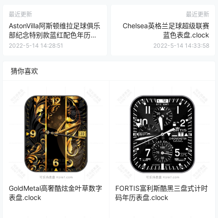
最近更新
最近更新
AstonVilla阿斯顿维拉足球俱乐
Chelsea英格兰足球超级联赛
部纪念特别款蓝红配色年历表
蓝色表盘.clock
盘.clock
2022-5-14 14:28:51
2022-5-14 14:33:58
猜你喜欢
GoldMetal高奢酷炫金叶草数字
FORTIS富利斯酷黑三盘式计时
表盘.clock
码年历表盘.clock