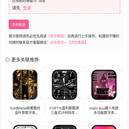
您当前的等级为
游客
请先
登录
本地高速
首次使用请务必优先阅读
《新手教程》
后再进行上手操作，如遇到不懂的
可随时联系官方客服微信：
点击前往—【添加客服】
◎ 更多关联推荐:
GoldMetal高奢酷炫
FORTIS富利斯酷黑
majin buu魔人布欧
金叶草数字表
三盘式计时码年历
多功能数字表
盘.clock
表盘.clock
盘.clock