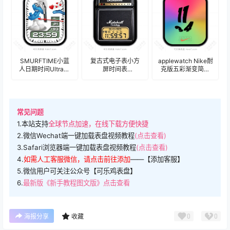
SMURFTIME小蓝
复古式电子表小方
applewatch Nike耐
人日期时间Ultra专
屏时间表
克版五彩渐变简约
用表
盘.clock&clock2
数字表
盘.clock&clock2
盘.clock&clock2
常见问题
1.本站支持
全球节点加速，在线下载方便快捷
2.微信Wechat端一键加载表盘视频教程
(点击查看)
3.Safari浏览器端一键加载表盘视频教程
(点击查看)
4.
如需人工客服微信，请点击前往添加
——【添加客服】
5.微信用户可关注公众号【可乐鸡表盘】
6.
最新版《新手教程图文版》点击查看
0
0
海报分享
收藏