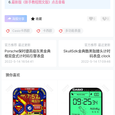
6.
最新版《新手教程图文版》点击查看
0
0
海报分享
收藏
Casio卡西欧
卡西欧
多功能表盘
官方推荐
最近更新
官方推荐
最近更新
Porsche保时捷高级灰黑金典
SkullSdk金典酷黑骷髅头计时
橙双盘式计时码引擎表盘
码表盘.clock
2022-5-14 16:54:41
2022-5-14 17:09:46
猜你喜欢