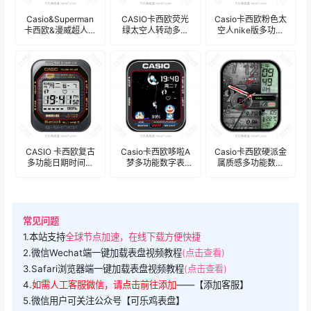
Casio&Superman
CASIO卡西欧荧光
Casio卡西欧粉色太
卡西欧&漫威超人联
绿太空人转动多功
空人nike版多功能
名特别款多功能表
能表
数字表盘.clock
盘.clock
盘..clock&clock2
CASIO 卡西欧复古
Casio卡西欧哆啦A
Casio卡西欧硬派金
多功能日期时间表
梦多功能数字表
属质感多功能数字
盘.clock
盘.clock
表盘.clock
常见问题
1.本站支持
全球节点加速，在线下载方便快捷
2.微信Wechat端一键加载表盘视频教程
(点击查看)
3.Safari浏览器端一键加载表盘视频教程
(点击查看)
4.
如需人工客服微信，请点击前往添加
——【添加客服】
5.微信用户可关注公众号【可乐鸡表盘】