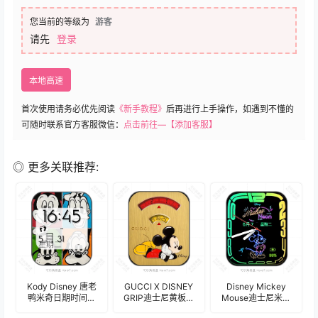
您当前的等级为
游客
请先
登录
本地高速
首次使用请务必优先阅读
《新手教程》
后再进行上手操作，如遇到不懂的
可随时联系官方客服微信：
点击前往—【添加客服】
◎ 更多关联推荐:
Kody Disney 唐老
GUCCI X DISNEY
Disney Mickey
鸭米奇日期时间表
GRIP迪士尼黄板色
Mouse迪士尼米奇
盘.clock
米奇老鼠简约表
米老鼠五彩霓虹灯