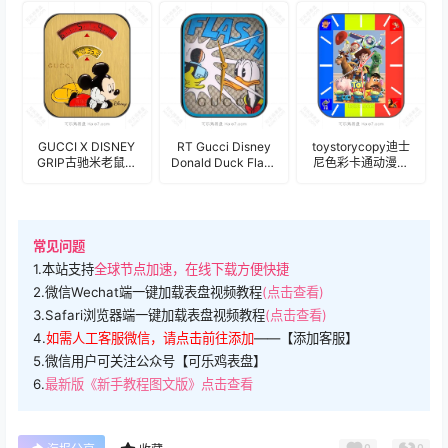
盘.clock
多功数字表盘
.clock
GUCCI X DISNEY
RT Gucci Disney
toystorycopy迪士
GRIP古驰米老鼠表
Donald Duck Flash
尼色彩卡通动漫人
盘.clock
可达鸭惊呆表
物表盘.clock
盘.clock
常见问题
1.本站支持
全球节点加速，在线下载方便快捷
2.微信Wechat端一键加载表盘视频教程
(点击查看)
3.Safari浏览器端一键加载表盘视频教程
(点击查看)
4.
如需人工客服微信，请点击前往添加
——【添加客服】
5.微信用户可关注公众号【可乐鸡表盘】
6.
最新版《新手教程图文版》点击查看