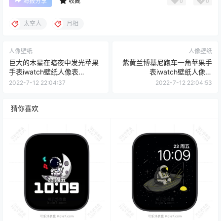
0
0
海报分享
收藏
太空人
月相
人像壁纸
人像壁纸
巨大的木星在暗夜中发光苹果
紫黄兰博基尼跑车一角苹果手
手表iwatch壁纸人像表
表iwatch壁纸人像表
盘.watchface
盘.watchface
2022-7-12 22:04:37
2022-7-12 22:04:53
猜你喜欢