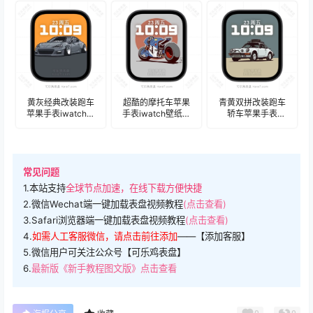
盘.watchface
盘.watchface
盘.watchface
黄灰经典改装跑车
超酷的摩托车苹果
青黄双拼改装跑车
苹果手表iwatch壁
手表iwatch壁纸人
轿车苹果手表
纸人像表
像表盘.watchface
iwatch壁纸人像表
盘.watchface
盘.watchface
常见问题
1.本站支持
全球节点加速，在线下载方便快捷
2.微信Wechat端一键加载表盘视频教程
(点击查看)
3.Safari浏览器端一键加载表盘视频教程
(点击查看)
4.
如需人工客服微信，请点击前往添加
——【添加客服】
5.微信用户可关注公众号【可乐鸡表盘】
6.
最新版《新手教程图文版》点击查看