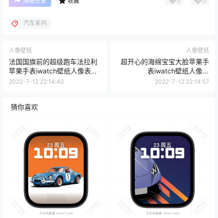
0
0
海报分享
收藏
汽车系列
人像壁纸
人像壁纸
法国国旗前的超级跑车法拉利
超开心的海绵宝宝大脸苹果手
苹果手表iwatch壁纸人像表
表iwatch壁纸人像表
盘.watchface
盘.watchface
2022-7-12 22:14:40
2022-7-12 22:14:57
猜你喜欢