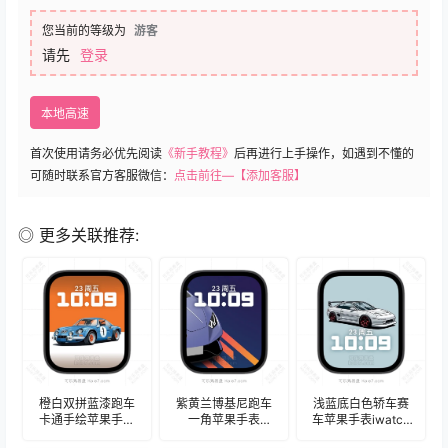
您当前的等级为
游客
请先
登录
本地高速
首次使用请务必优先阅读
《新手教程》
后再进行上手操作，如遇到不懂的
可随时联系官方客服微信：
点击前往—【添加客服】
◎ 更多关联推荐:
橙白双拼蓝漆跑车
紫黄兰博基尼跑车
浅蓝底白色轿车赛
卡通手绘苹果手表
一角苹果手表
车苹果手表iwatch
iwatch壁纸人像表
iwatch壁纸人像表
壁纸人像表