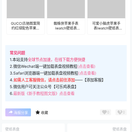
GUCCI古驰图案简
蜘蛛侠苹果手表
可爱小脑虎苹果手
约红绿配色苹果手
iwatch壁纸表
表iwatch壁纸表
表iwatch壁纸表
盘.watchface
盘.watchface
盘.watchface
常见问题
1.本站支持
全球节点加速，在线下载方便快捷
2.微信Wechat端一键加载表盘视频教程
(点击查看)
3.Safari浏览器端一键加载表盘视频教程
(点击查看)
4.
如需人工客服微信，请点击前往添加
——【添加客服】
5.微信用户可关注公众号【可乐鸡表盘】
6.
最新版《新手教程图文版》点击查看
0
0
海报分享
收藏
壁纸表盘
壁纸表盘