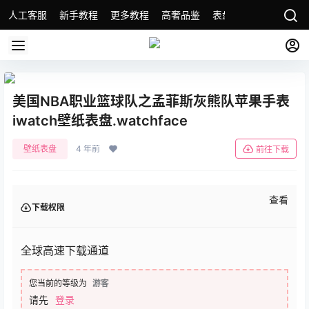
人工客服
新手教程
更多教程
高奢品鉴
表盘精选
名表故事
美国NBA职业篮球队之孟菲斯灰熊队苹果手表
iwatch壁纸表盘.watchface
壁纸表盘
4 年前
前往下载
查看
下载权限
全球高速下载通道
您当前的等级为
游客
请先
登录