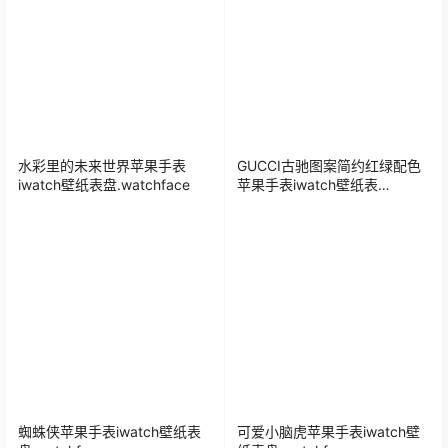
水彩里的未来世界苹果手表
GUCCI古驰图案简约红绿配色
iwatch壁纸表盘.watchface
苹果手表iwatch壁纸表
盘.watchface
蜘蛛侠苹果手表iwatch壁纸表
可爱小脑虎苹果手表iwatch壁