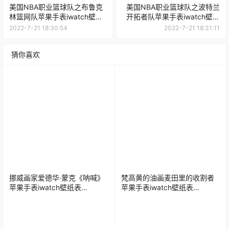
美国NBA职业篮球队之布鲁克
美国NBA职业篮球队之波特兰
林篮网队苹果手表iwatch壁纸
开拓者队苹果手表iwatch壁纸
表盘.watchface
表盘.watchface
2022-7-21 18:30:54
2022-7-21 18:31:11
猜你喜欢
挪威画家爱德华·蒙克《呐喊》
梵高黄的油画麦田里的收割者
苹果手表iwatch壁纸表
苹果手表iwatch壁纸表
盘.watchface
盘.watchface