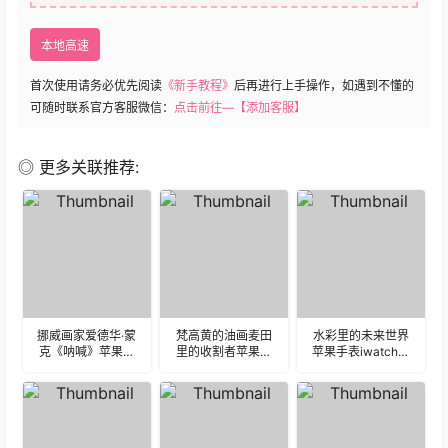
本地高速
首次使用请务必优先阅读
《新手教程》
后再进行上手操作，如遇到不懂的
可随时联系官方客服微信：
点击前往—【添加客服】
◎ 更多关联推荐:
挪威画家爱德华·蒙
梵高黄的油画麦田
水彩里的未来世界
克《呐喊》苹果手
里的收割者苹果手
苹果手表iwatch壁
表iwatch壁纸表
表iwatch壁纸表
纸表盘.watchface
盘.watchface
盘.watchface