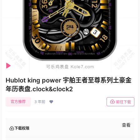
Se
Play
Hublot king power 宇舶王者至尊系列土豪金
年历表盘.clock&clock2
官方推荐
3 年前
前往下载
查看
下载权限