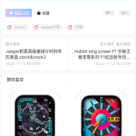
0
0
海报分享
收藏
Hublot
Hublot宇舶
宇舶
最近更新
官方推荐
最近更新
Jaeger积家高级墨绿计时码年
Hublot king power F1 宇舶王
历表盘.clock&clock2
者至尊系列 F1纪念款年历表
盘.clock&clock2
2022-11-12 16:09:50
2022-11-12 16:10:09
猜你喜欢