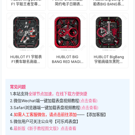
F1 宇舶王者至尊系
简约电子日期表
舶表BIG BANG系列
列 F1纪念款年历表
盘.clock&clock2
瑞士奢华酷黑绅士
盘.clock&clock2
商务机械表盘.clock
HUBLOT F1 宇舶表
HUBLOT BIG
HUBLOT BigBang
F1赛车联名高级灰
BANG RED MAGIC
宇舶高级灰黑陀飞
黑三盘式速度计年
宇舶红陶瓷流淌炽
轮男士机械表
历表盘.clock
热激情陀飞轮机械
盘.clock
表盘.clock
常见问题
1.本站支持
全球节点加速，在线下载方便快捷
2.微信Wechat端一键加载表盘视频教程
(点击查看)
3.Safari浏览器端一键加载表盘视频教程
(点击查看)
4.
如需人工客服微信，请点击前往添加
——【添加客服】
5.微信用户可关注公众号【可乐鸡表盘】
6.
最新版《新手教程图文版》点击查看