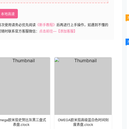
本地高速
首次使用请务必优先阅读
《新手教程》
后再进行上手操作，如遇到不懂的
可随时联系官方客服微信：
点击前往—【添加客服】
mega欧米茄史努比灰黑三盘式
OMEGA欧米茄高级蓝白色时间刻
表盘.clock
度表盘.clock