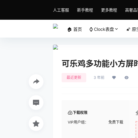
人工客服
新手教程
更多教程
高奢品
🏠 首页
⌚️ Clock表盘
🌠 
可乐鸡多功能小方屏时间日
最近更新
3 年前
下载权限
VIP用户组：
免费下载