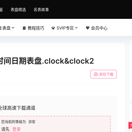
鉴
表盘精选
名表故事
原生表盘
📙 教程技巧
💎 SVIP专区
💖 会员中心
期表盘.clock&clock2
前往下载
全球高速下载通道
您当前的等级为
游客
请先
登录