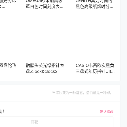
米茄史努比
OMEGA欧米茄高级
ZENITH真力时简约
表
蓝白色时间刻度表
黑色高级纸烟时分表
盘.clock
盘.clock
x双盘陀飞
骷髅头荧光绿指针表
CASIO卡西欧炭黑黄
盘.clock&clock2
三盘式年历指针UItra
ock2
专用表
盘.clock&clock2
当浑浊变为一种常态，清白就是一种罪。
动！
确认修改