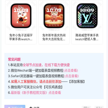
盘.watchface
盘.watchface
表盘.watchface
兔年小兔子送福字
兔年新年喜庆热闹
路易威登苹果手表
苹果手表iwatch人
兔年大吉前兔无量
iwatch壁纸人像表
像表盘.watchface
苹果手表iwatch人
盘.watchface
像表盘.watchface
常见问题
1.本站支持
全球节点加速，在线下载方便快捷
2.微信Wechat端一键加载表盘视频教程
(点击查看)
3.Safari浏览器端一键加载表盘视频教程
(点击查看)
4.
如需人工客服微信，请点击前往添加
——【添加客服】
5.微信用户可关注公众号【可乐鸡表盘】
6.
最新版《新手教程图文版》点击查看