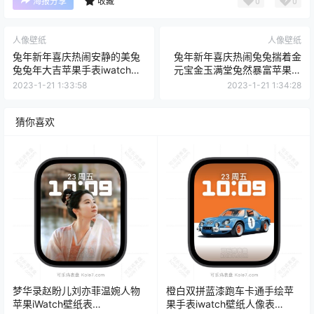
0
0
海报分享
收藏
人像壁纸
人像壁纸
兔年新年喜庆热闹安静的美兔
兔年新年喜庆热闹兔兔揣着金
兔兔年大吉苹果手表iwatch人
元宝金玉满堂兔然暴富苹果手
像表盘.watchface
表iwatch人像表盘.watchface
2023-1-21 1:33:58
2023-1-21 1:34:28
猜你喜欢
梦华录赵盼儿刘亦菲温婉人物
橙白双拼蓝漆跑车卡通手绘苹
苹果iWatch壁纸表
果手表iwatch壁纸人像表