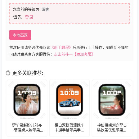
您当前的等级为
游客
请先
登录
本地高速
首次使用请务必优先阅读
《新手教程》
后再进行上手操作，如遇到不懂的
可随时联系官方客服微信：
点击前往—【添加客服】
◎ 更多关联推荐:
梦华录赵盼儿刘亦
橙白双拼蓝漆跑车
神仙姐姐刘亦菲古
菲温婉人物苹果
卡通手绘苹果手表
装饮茶优雅苹果手
iWatch壁纸表
iwatch壁纸人像表
表iwatch壁纸人像