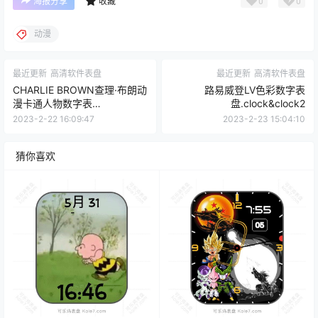
0
0
海报分享
收藏
动漫
最近更新
高清软件表盘
最近更新
高清软件表盘
CHARLIE BROWN查理·布朗动
路易威登LV色彩数字表
漫卡通人物数字表
盘.clock&clock2
盘.clock&clock2
2023-2-22 16:09:47
2023-2-23 15:04:10
猜你喜欢