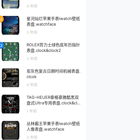
face
4 年前
星河灿烂苹果手表iwatch壁纸
2
表盘.watchface
3 年前
ROLEX劳力士绿色底年历指针
3
表盘.clock&clock2
3 年前
炭灰色复古日期时间机械表盘.
clcok
4 年前
TAG-HEUER泰格豪雅酷黑双
盘式Ultra专用表盘.clock&clo
ck2
1 年前
丛林霸王苹果手表iwatch壁纸
人像表盘.watchface
3 年前