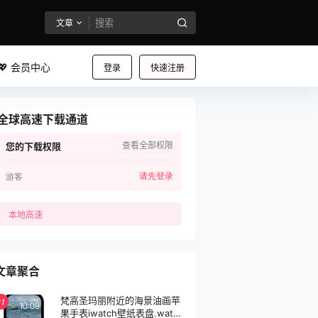
文章
💖 会员中心
登录
快速注册
全球高速下载通道
查看全部权限
您的下载权限
请先登录
游客
本地高速
文章聚合
梵高圣玛丽附近的海景油画苹
1
果手表iwatch壁纸表盘.watch