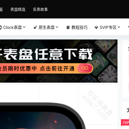
鉴
表盘精选
名表故事
⌚️ Clock表盘
🌠 原生表盘
📙 教程技巧
💎 SVIP专区
TOP