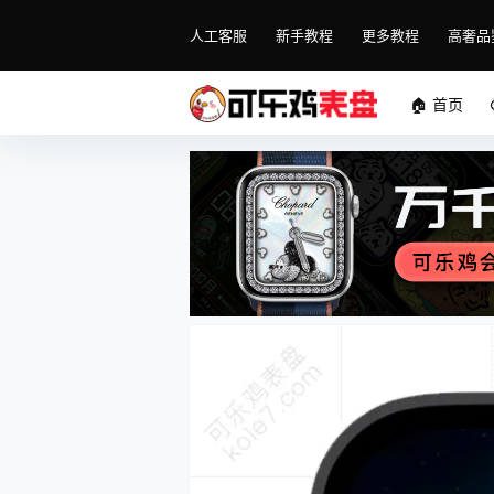
人工客服
新手教程
更多教程
高奢品
🏠 首页