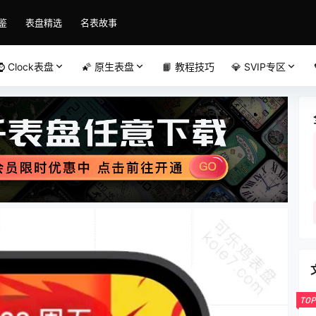
鉴
表盘精选
名表故事
⌚️ Clock表盘
🌠 原生表盘
📙 教程技巧
💎 SVIP专区
TOP