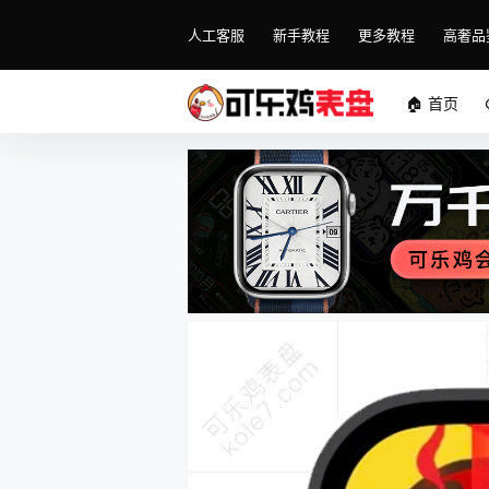
人工客服
新手教程
更多教程
高奢品
🏠 首页