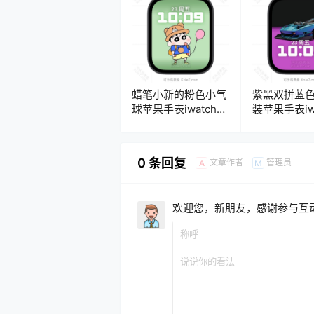
蜡笔小新的粉色小气
紫黑双拼蓝
球苹果手表iwatch壁
装苹果手表iw
纸人像表
纸人像表
盘.watchface
盘.watchfac
0 条回复
文章作者
管理员
A
M
欢迎您，新朋友，感谢参与互