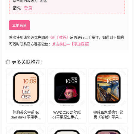
您当前的等级为
游客
请先
登录
本地高速
首次使用请务必优先阅读
《新手教程》
后再进行上手操作，如遇到不懂的
可随时联系官方客服微信：
点击前往—【添加客服】
◎ 更多关联推荐:
简约英文字系No
WWDC2021壁纸
挪威画家爱德华·蒙
dad days 苹果手表
ios苹果原生手机 苹
克《呐喊》苹果手
iwatch壁纸表
果手表iwatch壁纸
表iwatch壁纸表
盘.watchface
表盘.watchface
盘.watchface