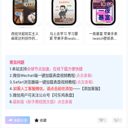
西班牙超现实主义
马上去学习 学习要
一夜暴富 苹果手表
画家达利创作的布
紧 苹果手表iwatch
iwatch壁纸表
面油画《记忆的永
壁纸表
盘.watchface
恒》苹果手表
盘.watchface
iwatch壁纸表
盘.watchface
常见问题
1.本站支持
全球节点加速，在线下载方便快捷
2.微信Wechat端一键加载表盘视频教程
(点击查看)
3.Safari浏览器端一键加载表盘视频教程
(点击查看)
4.
如需人工客服微信，请点击前往添加
——【添加客服】
5.微信用户可关注公众号【可乐鸡表盘】
6.
最新版《新手教程图文版》点击查看
0
0
海报分享
收藏