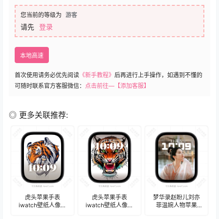
您当前的等级为
游客
请先
登录
本地高速
首次使用请务必优先阅读
《新手教程》
后再进行上手操作，如遇到不懂的
可随时联系官方客服微信：
点击前往—【添加客服】
◎ 更多关联推荐:
虎头苹果手表
虎头苹果手表
梦华录赵盼儿刘亦
iwatch壁纸人像表
iwatch壁纸人像表
菲温婉人物苹果
盘.watchface
盘.watchface
iWatch壁纸表