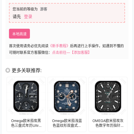
您当前的等级为
游客
请先
登录
本地高速
首次使用请务必优先阅读
《新手教程》
后再进行上手操作，如遇到不懂的
可随时联系官方客服微信：
点击前往—【添加客服】
◎ 更多关联推荐:
Omega欧米茄炭黑
Omega欧米茄浅蓝
OMEGA欧米茄炭灰
色三盘式年历Ultra
色蓝纹形双盘式年
色数字年历指针
专用表
历表
Ultra专用表