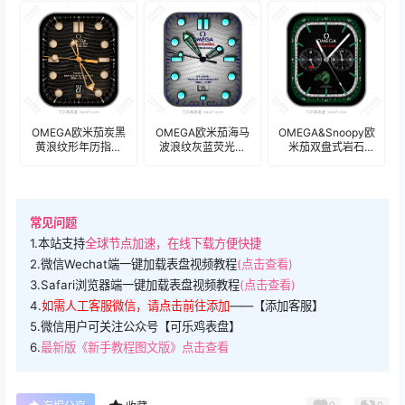
盘.clock&clock2
盘.clock&clock2
盘.clock&clock2
49193
OMEGA欧米茄炭黑
OMEGA欧米茄海马
OMEGA&Snoopy欧
黄浪纹形年历指针
波浪纹灰蓝荧光绿
米茄双盘式岩石
Ultra专用表
表盘.clock
Ultra适配表盘表
盘.clock&clock2
盘.clock&clock2
常见问题
1.本站支持
全球节点加速，在线下载方便快捷
2.微信Wechat端一键加载表盘视频教程
(点击查看)
3.Safari浏览器端一键加载表盘视频教程
(点击查看)
4.
如需人工客服微信，请点击前往添加
——【添加客服】
5.微信用户可关注公众号【可乐鸡表盘】
6.
最新版《新手教程图文版》点击查看