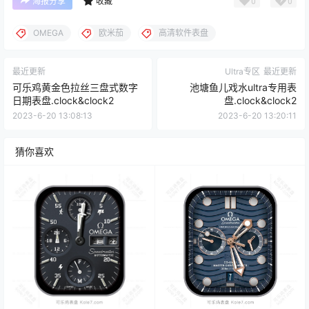
0
0
海报分享
收藏
OMEGA
欧米茄
高清软件表盘
最近更新
Ultra专区
最近更新
可乐鸡黄金色拉丝三盘式数字
池塘鱼儿戏水ultra专用表
日期表盘.clock&clock2
盘.clock&clock2
2023-6-20 13:08:13
2023-6-20 13:20:11
猜你喜欢