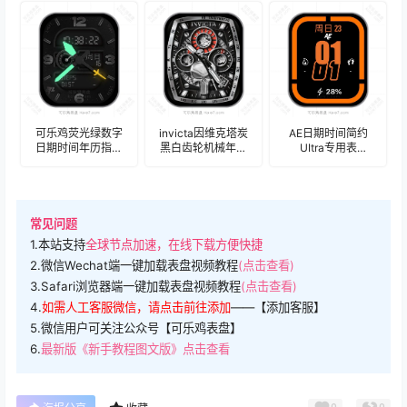
BLANCPAIN宝珀柔
盘.clock&clock2
盘.clock&clock2
粉色时标刻度夜光
心形秒针Ultra专用
腕表.clock&clock2
50369
可乐鸡荧光绿数字
invicta因维克塔炭
AE日期时间简约
日期时间年历指针
黑白齿轮机械年历
UItra专用表
UItra专用表
指针骷髅头UItra专
盘.clock&clock2
盘.clock&clock2
用表
盘.clock&clock2
常见问题
1.本站支持
全球节点加速，在线下载方便快捷
2.微信Wechat端一键加载表盘视频教程
(点击查看)
3.Safari浏览器端一键加载表盘视频教程
(点击查看)
4.
如需人工客服微信，请点击前往添加
——【添加客服】
5.微信用户可关注公众号【可乐鸡表盘】
6.
最新版《新手教程图文版》点击查看