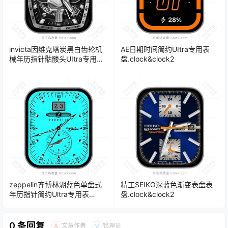
invicta因维克塔炭黑白齿轮机
AE日期时间简约UItra专用表
械年历指针骷髅头UItra专用表
盘.clock&clock2
盘.clock&clock2
zeppelin齐博林湖蓝色单盘式
精工SEIKO深蓝色渐变表盘表
年历指针简约Ultra专用表
盘.clock&clock2
盘.clock&clock2
0 条回复
文章作者
管理员
A
M