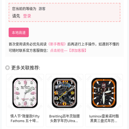
您当前的等级为
游客
请先
登录
本地高速
首次使用请务必优先阅读
《新手教程》
后再进行上手操作，如遇到不懂的
可随时联系官方客服微信：
点击前往—【添加客服】
◎ 更多关联推荐:
情人节”限量款Fifty
Breitling百年灵骷髅
luminox雷美诺时酷
Fathoms 五十噚系
头数字年历Ultra专
黑黄三盘式年历指
列深潜器
用表
针UItra专用表