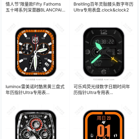
情人节”限量款Fifty Fathoms
Breitling百年灵骷髅头数字年历
五十噚系列深潜器BLANCPAIN
Ultra专用表盘.clock&clock2
宝珀柔粉色时标刻度夜光心形
秒针Ultra专用腕
表.clock&clock2 50369
luminox雷美诺时酷黑黄三盘式
可乐鸡荧光绿数字日期时间年
年历指针UItra专用表
历指针UItra专用表
盘.clock&clock2
盘.clock&clock2