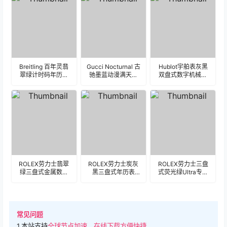
Breitling 百年灵翡
Gucci Nocturnal 古
Hublot宇舶表灰黑
翠绿计时码年历表
驰墨蓝动漫满天星
双盘式数字机械表
盘.clock
月象表盘.clock
盘.clock&clock2
ROLEX劳力士翡翠
ROLEX劳力士炭灰
ROLEX劳力士三盘
绿三盘式金属数字
黑三盘式年历表
式荧光绿Ultra专用
表盘.clock&clock2
盘.clock&clock2
表盘.clock&clock2
49918
常见问题
1.本站支持
全球节点加速，在线下载方便快捷