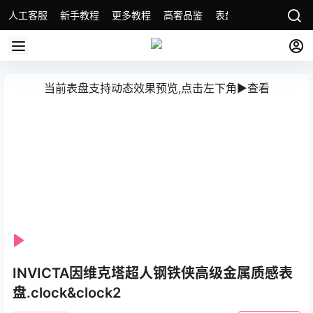
人工客服
新手教程
更多教程
高奢品鉴
表盘精选
名表故事
当前表盘支持动态效果预览,点击左下角▶️查看️
Se
Play
INVICTA因维克塔超人钢铁侠高级金属质感表
盘.clock&clock2