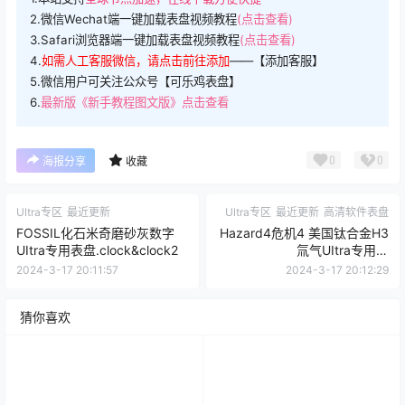
2.微信Wechat端一键加载表盘视频教程
(点击查看)
3.Safari浏览器端一键加载表盘视频教程
(点击查看)
4.
如需人工客服微信，请点击前往添加
——【添加客服】
5.微信用户可关注公众号【可乐鸡表盘】
6.
最新版《新手教程图文版》点击查看
0
0
海报分享
收藏
Ultra专区
最近更新
Ultra专区
最近更新
高清软件表盘
FOSSIL化石米奇磨砂灰数字
Hazard4危机4 美国钛合金H3
UItra专用表盘.clock&clock2
氚气UItra专用表
盘.clock&clock2
2024-3-17 20:11:57
2024-3-17 20:12:29
猜你喜欢