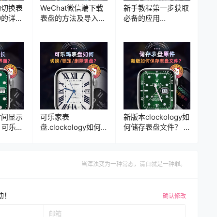
动切换表
WeChat微信端下载
新手教程第一步获取
钟的详细
表盘的方法及导入教
必备的应用
鸡表盘 X
程
Clockology X 可乐
y教程
鸡表盘教程
时间显示
可乐家表
新版本clockology如
 可乐鸡
盘.clockology如何
何储存表盘文件？ –
ology
切换/锁定/删除表
可乐鸡表盘 X
盘？ – 可乐鸡表盘 X
Clockology教程
Clockology教程
当浑浊变为一种常态，清白就是一种罪。
动！
确认修改