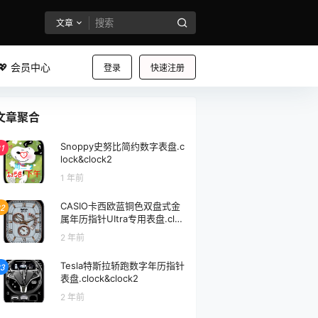
文章
💖 会员中心
登录
快速注册
文章聚合
Snoppy史努比简约数字表盘.c
1
lock&clock2
1 年前
CASIO卡西欧蓝铜色双盘式金
2
属年历指针UItra专用表盘.clo
ck&clock2
2 年前
Tesla特斯拉轿跑数字年历指针
3
表盘.clock&clock2
2 年前