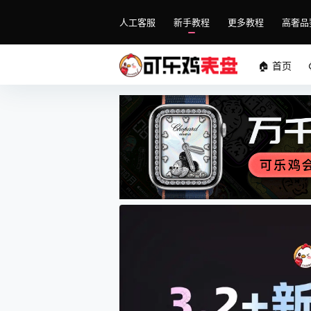
人工客服
新手教程
更多教程
高奢品
🏠 首页