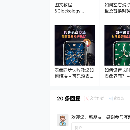
图文教程
如何左右滑
&Clockology
盘及替换时
2.5+全新汉化自定
说明 - 可乐
义/同步界面新手教
Clockolog
程指南
表盘同步失败教您如
如何设置长
何解决 – 可乐鸡表盘
表盘界面？ –
X Clockology教程
表盘 X Clock
教程
20 条回复
文章作者
管理员
A
M
欢迎您，新朋友，感谢参与互