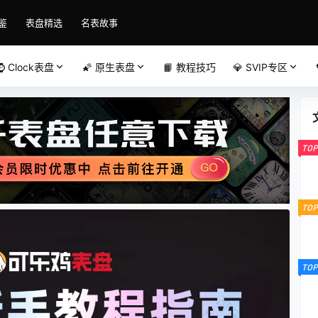
鉴
表盘精选
名表故事
⌚️ Clock表盘
🌠 原生表盘
📙 教程技巧
💎 SVIP专区
TOP
TOP
TOP