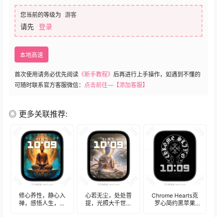
您当前的等级为
游客
请先
登录
本地高速
首次使用请务必优先阅读
《新手教程》
后再进行上手操作，如遇到不懂的
可随时联系官方客服微信：
点击前往—【添加客服】
◎ 更多关联推荐:
修心养性，静心入
心若无尘，处处菩
Chrome Hearts克
禅，感悟人生，心
提，光照大千世界
罗心简约黑苹果
无挂碍苹果Apple
苹果Apple Watch景
Apple Watch景深人