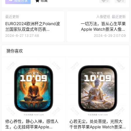
0
0
海报分享
收藏
最近更新
人像壁纸
最近更新
EURO2024欧洲杯之Poland波
一切万法，皆从心生苹果
兰国家队双盘式年历表
Apple Watch景深人像表
盘.clock&clock2
盘.watchface
2024-6-27 13:27:48
2024-6-29 2:07:09
猜你喜欢
修心养性，静心入禅，感悟人
心若无尘，处处菩提，光照大
生，心无挂碍苹果Apple
千世界苹果Apple Watch景深