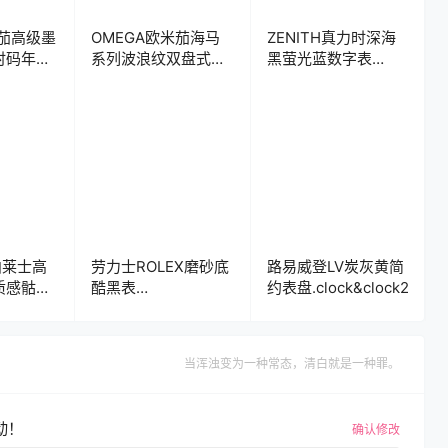
米茄高级墨
OMEGA欧米茄海马
ZENITH真力时深海
时码年历
系列波浪纹双盘式计
黑萤光蓝数字表
时码表盘.clock
盘.clock
s柏莱士高
劳力士ROLEX磨砂底
路易威登LV炭灰黄简
质感骷髅
酷黑表
约表盘.clock&clock2
轮机械表
盘.clock&clock2
ock2
当浑浊变为一种常态，清白就是一种罪。
动！
确认修改