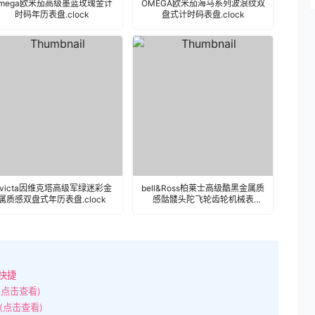
mega欧米茄高级墨蓝玫瑰金计
OMEGA欧米茄海马系列波浪纹双
时码年历表盘.clock
盘式计时码表盘.clock
nvicta因维克塔高级军绿迷彩金
bell&Ross柏莱士高级酷黑金属质
属质感双盘式年历表盘.clock
感骷髅头陀飞轮齿轮机械表
盘.clock&clock2
快捷
(点击查看)
(点击查看)