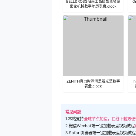
BELL&ROSS柏莱士高级酷黑金属
O
齿轮机械数字年历表盘.clock
ZENITH真力时深海黑萤光蓝数字
I
表盘.clock
常见问题
1.本站支持
全球节点加速，在线下载方便
2.微信Wechat端一键加载表盘视频教程
3.Safari浏览器端一键加载表盘视频教程