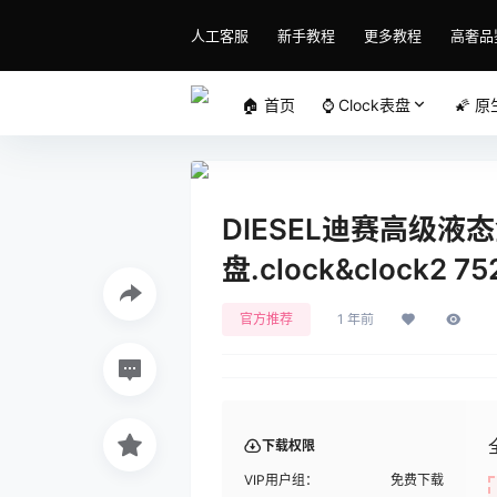
人工客服
新手教程
更多教程
高奢品
🏠 首页
⌚️ Clock表盘
🌠 
DIESEL迪赛高级液态
盘.clock&clock2 75
官方推荐
1 年前
下载权限
VIP用户组：
免费下载