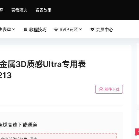
鉴
表盘精选
名表故事
原生表盘
📙 教程技巧
💎 SVIP专区
💖 会员中心
金属3D质感Ultra专用表
213
前往下载
全球高速下载通道