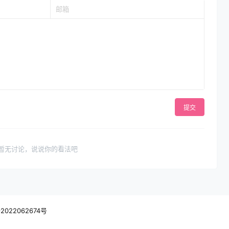
提交
暂无讨论，说说你的看法吧
2022062674号