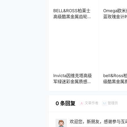
BELL&ROSS柏莱士
Omega欧
高级酷黑金属齿轮机
蓝玫瑰金计
械数字年历表
表盘.clock
盘.clock
Invicta因维克塔高级
bell&Ros
军绿迷彩金属质感双
级酷黑金属
盘式年历表盘.clock
头陀飞轮齿
盘.clock&cl
0 条回复
文章作者
管理员
A
M
欢迎您，新朋友，感谢参与互