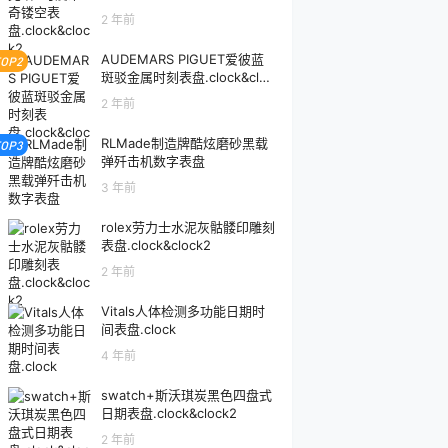
2 年前
AUDEMARS PIGUET爱彼蓝
TOP2
斑驳金属时刻表盘.clock&cloc
k2
2 年前
RLMade制造牌酷炫磨砂黑载
TOP3
弹歼击机数字表盘
3 年前
rolex劳力士水泥灰骷髅印雕刻
表盘.clock&clock2
2 年前
Vitals人体检测多功能日期时
间表盘.clock
4 年前
swatch+斯沃琪炭黑色四盘式
日期表盘.clock&clock2
2 年前