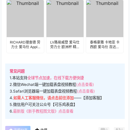
iWatch表盘
iWatch表盘
iWatch表盘
Clockology可乐鸡
Clockology可乐鸡
Clockology可乐鸡
表盘推荐
表盘推荐
表盘推荐
RICHARD理查德 劳
LV路易威登 爱马仕
泰格豪雅 卡地亚 卡
力士 爱马仕 Apple
劳力士 欧洲杯 精工
西欧 爱马仕 百达翡
RL 卡西欧 愤怒的小
特斯拉 Apple RL
丽 劳力士 萌虎 苹果
鸟 iWatch表盘
iWatch表盘
iWatch表盘
Clockology可乐鸡
Clockology可乐鸡
Clockology可乐鸡
表盘推荐
表盘推荐
表盘推荐
常见问题
1.本站支持
全球节点加速，在线下载方便快捷
2.微信Wechat端一键加载表盘视频教程
(点击查看)
3.Safari浏览器端一键加载表盘视频教程
(点击查看)
4.
如需人工客服微信，请点击前往添加
——【添加客服】
5.微信用户可关注公众号【可乐鸡表盘】
6.
最新版《新手教程图文版》点击查看
0
0