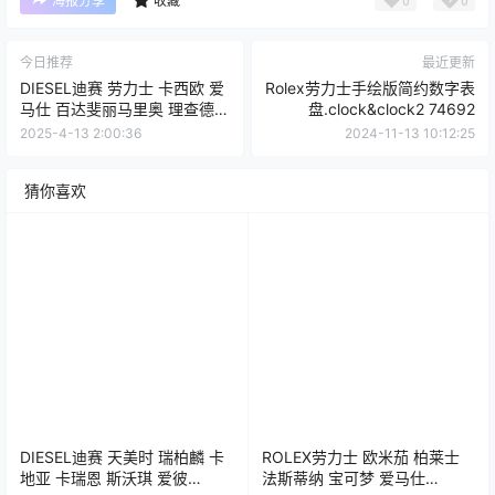
海报分享
收藏
今日推荐
最近更新
DIESEL迪赛 劳力士 卡西欧 爱
Rolex劳力士手绘版简约数字表
马仕 百达斐丽马里奥 理查德米
盘.clock&clock2 74692
勒 iWatch表盘Clockology可
2025-4-13 2:00:36
2024-11-13 10:12:25
乐鸡表盘推荐
猜你喜欢
DIESEL迪赛 天美时 瑞柏麟 卡
ROLEX劳力士 欧米茄 柏莱士
地亚 卡瑞恩 斯沃琪 爱彼
法斯蒂纳 宝可梦 爱马仕