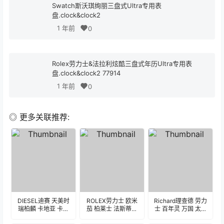
Swatch斯沃琪绚丽三盘式Ultra专用表
盘.clock&clock2
1 年前
0
Rolex劳力士&法拉利炫酷三盘式年历Ultra专用表
盘.clock&clock2 77914
1 年前
0
◎ 更多关联推荐:
DIESEL迪赛 天美时
ROLEX劳力士 欧米
Richard理查德 劳力
瑞柏麟 卡地亚 卡瑞
茄 柏莱士 法斯蒂纳
士 百年灵 万国 太空
恩 斯沃琪 爱彼
宝可梦 爱马仕
人 欧米茄 爱马仕