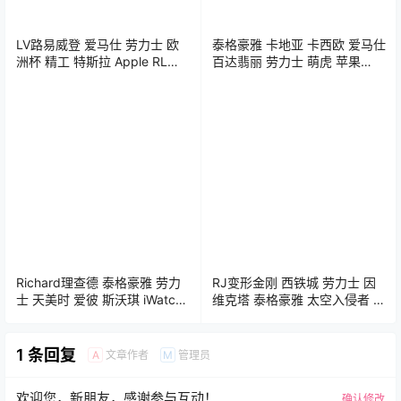
LV路易威登 爱马仕 劳力士 欧
泰格豪雅 卡地亚 卡西欧 爱马仕
洲杯 精工 特斯拉 Apple RL
百达翡丽 劳力士 萌虎 苹果
iWatch表盘Clockology可乐鸡
iWatch表盘Clockology可乐鸡
表盘推荐
表盘推荐
Richard理查德 泰格豪雅 劳力
RJ变形金刚 西铁城 劳力士 因
士 天美时 爱彼 斯沃琪 iWatch
维克塔 泰格豪雅 太空入侵者 斯
表盘Clockology可乐鸡表盘推
沃琪 iWatch表盘Clockology可
荐
乐鸡表盘推荐
1 条回复
文章作者
管理员
A
M
欢迎您，新朋友，感谢参与互动！
确认修改